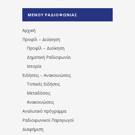
%CE%A1%CE%B1%CE%B4%CE%B9%CE%BF%
%CE%A0%CF%81%CE%AD%CE%B2%CE%B5%
ΜΕΝΟΥ ΡΑΔΙΟΦΩΝΙΑΣ
1531194763766854/" artist="" ]
Αρχική
Προφίλ – Διοίκηση
Προφίλ – Διοίκηση
Δημοτική Ραδιοφωνία
Ιστορία
Ειδήσεις – Ανακοινώσεις
Τοπικές Ειδήσεις
Μεταδόσεις
Ανακοινώσεις
Αναλυτικό πρόγραμμα
Ραδιοφωνικοί Παραγωγοί
Διαφήμιση