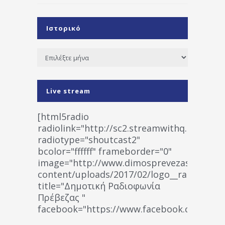
Ιστορικό
Ιστορικό
Live stream
[html5radio
radiolink="http://sc2.streamwithq.com:802
radiotype="shoutcast2"
bcolor="ffffff" frameborder="0"
image="http://www.dimosprevezas.gr/wp-
content/uploads/2017/02/logo__radiofonias
title="Δημοτική Ραδιοφωνία
Πρέβεζας "
facebook="https://www.facebook.co
%CE%A1%CE%B1%CE%B4%CE%B9%CE%BF%