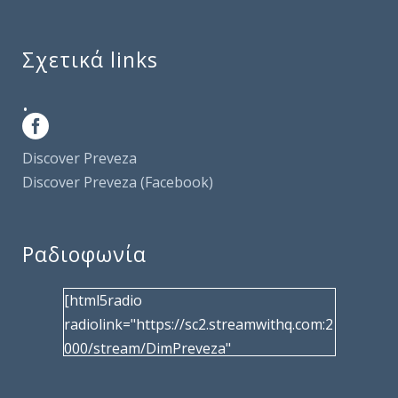
Σχετικά links
.
Discover Preveza
Discover Preveza (Facebook)
Ραδιοφωνία
[html5radio
radiolink="https://sc2.streamwithq.com:2
000/stream/DimPreveza"
radiotype="shoutcast2" bcolor="40566d"
frameborder="0" image="/wp-