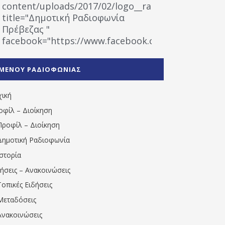
content/uploads/2017/02/logo__radiofonias.jpg"
title="Δημοτική Ραδιοφωνία
Πρέβεζας "
facebook="https://www.facebook.com/%CE%9
%CE%A1%CE%B1%CE%B4%CE%B9%CE%BF%CF%86
%CE%A0%CF%81%CE%AD%CE%B2%CE%B5%CE%B6%
ΜΕΝΟΥ ΡΑΔΙΟΦΩΝΙΑΣ
1531194763766854/" artist="" ]
χική
οφίλ – Διοίκηση
Προφίλ – Διοίκηση
Δημοτική Ραδιοφωνία
Ιστορία
δήσεις – Ανακοινώσεις
Τοπικές Ειδήσεις
Μεταδόσεις
Ανακοινώσεις