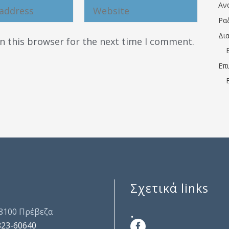
Αν
Ρα
Δι
n this browser for the next time I comment.
Επ
Σχετικά links
.
48100 Πρέβεζα
823-60640