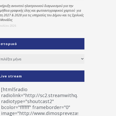
κήρυξη ανοικτού ηλεκτρονικού διαγωνισμού για την
μήθεια γραφικής ύλης και φωτοαντιγραφικού χαρτιού για
έτη 2027 & 2028 για τις υπηρεσίες του Δήμου και τις Σχολικές
 Μονάδες
Ιουλίου 2026
Ιστορικό
τορικό
Live stream
[html5radio
radiolink="http://sc2.streamwithq.com:8028/stream
radiotype="shoutcast2"
bcolor="ffffff" frameborder="0"
image="http://www.dimosprevezas.gr/wp-