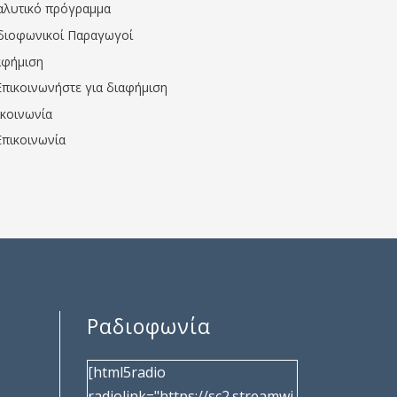
αλυτικό πρόγραμμα
διοφωνικοί Παραγωγοί
αφήμιση
Επικοινωνήστε για διαφήμιση
ικοινωνία
Επικοινωνία
Ραδιοφωνία
[html5radio
radiolink="https://sc2.streamwi