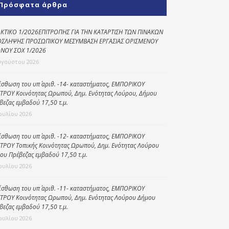
Πρόσφατα άρθρα
Κοινωνικό
παντοπωλείο
ΚΤΙΚΟ 1/2026ΕΠΙΤΡΟΠΗΣ ΓΙΑ ΤΗΝ ΚΑΤΑΡΤΙΣΗ ΤΩΝ ΠΙΝΑΚΩΝ
ΣΛΗΨΗΣ ΠΡΟΣΩΠΙΚΟΥ ΜΕΣΥΜΒΑΣΗ ΕΡΓΑΣΙΑΣ ΟΡΙΣΜΕΝΟΥ
Kοινωνικό
ΝΟΥ ΣΟΧ 1/2026
φαρμακείο
υγούστου 2026
Πρόγραμμα
“Βοήθεια στο σπίτι”
ίσθωση του υπ΄ αριθ. -14- καταστήματος, ΕΜΠΟΡΙΚΟΥ
ΤΡΟΥ Κοινότητας Ωρωπού, Δημ. Ενότητας Λούρου, Δήμου
Κέντρο Ημερήσιας
βεζας εμβαδού 17,50 τ.μ.
Φροντίδας
Ιουλίου 2026
Ηλικιωμένων
(Κ.Η.Φ.Η.) Πρέβεζας
ίσθωση του υπ΄ αριθ. -12- καταστήματος, ΕΜΠΟΡΙΚΟΥ
ΤΡΟΥ Τοπικής Κοινότητας Ωρωπού, Δημ. Ενότητας Λούρου
ου Πρέβεζας εμβαδού 17,50 τ.μ.
Ιουλίου 2026
ίσθωση του υπ΄ αριθ. -11- καταστήματος, ΕΜΠΟΡΙΚΟΥ
ΤΡΟΥ Κοινότητας Ωρωπού, Δημ. Ενότητας Λούρου Δήμου
βεζας εμβαδού 17,50 τ.μ.
Ιουλίου 2026