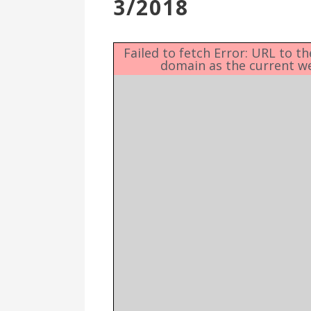
3/2018
Επιτροπή
Δημοτικές
Ενότητες
Failed to fetch Error: URL to t
domain as the current w
Αθλητικές
Υποδομές
Αθλητικές
Εκδηλώσεις