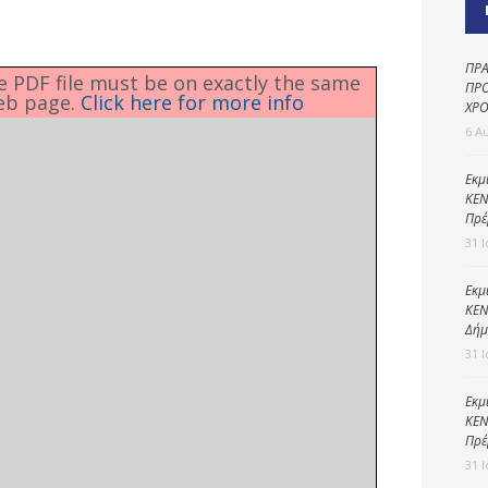
Καθαριότητα και
περιβάλλον
Δημοτική
ΠΡΑ
he PDF file must be on exactly the same
αστυνομία
ΠΡΟ
eb page.
Click here for more info
ΧΡΟ
Γραφείο εσόδων
6 Α
Παιδικοί σταθμοί
Εκμ
ΚΕΝ
Πολιτική
Πρέ
προστασία
31 
Εκμ
ΚΕΝ
Δήμ
31 
Εκμ
ΚΕΝ
Πρέ
31 