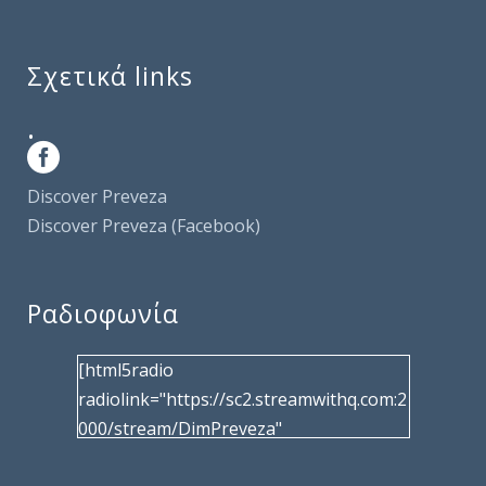
Σχετικά links
.
Discover Preveza
Discover Preveza (Facebook)
Ραδιοφωνία
[html5radio
radiolink="https://sc2.streamwithq.com:2
000/stream/DimPreveza"
radiotype="shoutcast2" bcolor="40566d"