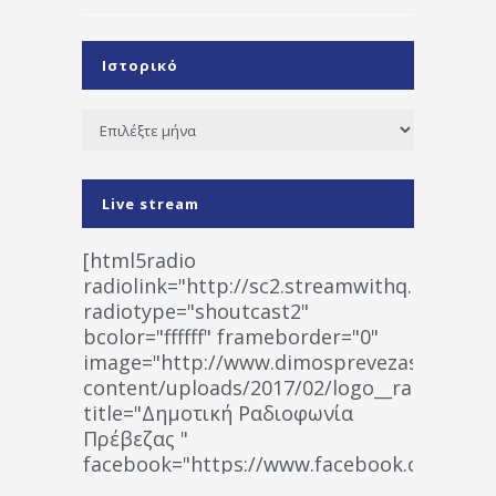
Ιστορικό
Ιστορικό
Live stream
[html5radio
radiolink="http://sc2.streamwithq.com:802
radiotype="shoutcast2"
bcolor="ffffff" frameborder="0"
image="http://www.dimosprevezas.gr/wp-
content/uploads/2017/02/logo__radiofonias
title="Δημοτική Ραδιοφωνία
Πρέβεζας "
facebook="https://www.facebook.co
%CE%A1%CE%B1%CE%B4%CE%B9%CE%BF%