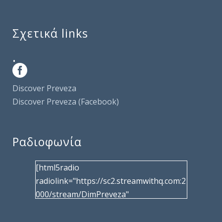
Σχετικά links
.
Discover Preveza
Discover Preveza (Facebook)
Ραδιοφωνία
[html5radio
radiolink="https://sc2.streamwithq.com:2
000/stream/DimPreveza"
radiotype="shoutcast2" bcolor="40566d"
frameborder="0" image="/wp-