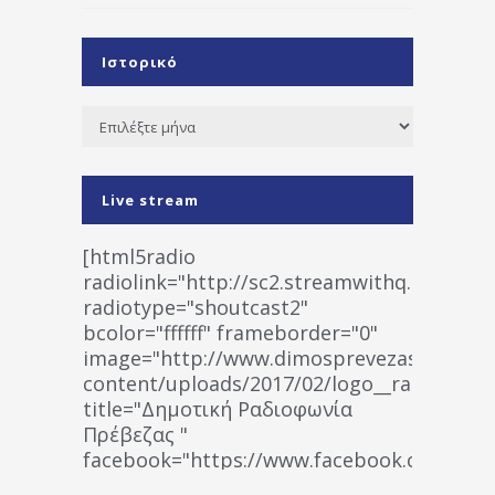
Ιστορικό
Ιστορικό
Live stream
[html5radio
radiolink="http://sc2.streamwithq.com:802
radiotype="shoutcast2"
bcolor="ffffff" frameborder="0"
image="http://www.dimosprevezas.gr/wp-
content/uploads/2017/02/logo__radiofonias
title="Δημοτική Ραδιοφωνία
Πρέβεζας "
facebook="https://www.facebook.co
%CE%A1%CE%B1%CE%B4%CE%B9%CE%BF%