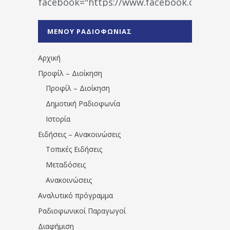
facebook="https://www.facebook.co
%CE%A1%CE%B1%CE%B4%CE%B9%CE%BF%
%CE%A0%CF%81%CE%AD%CE%B2%CE%B5%
ΜΕΝΟΥ ΡΑΔΙΟΦΩΝΙΑΣ
1531194763766854/" artist="" ]
Αρχική
Προφίλ – Διοίκηση
Προφίλ – Διοίκηση
Δημοτική Ραδιοφωνία
Ιστορία
Ειδήσεις – Ανακοινώσεις
Τοπικές Ειδήσεις
Μεταδόσεις
Ανακοινώσεις
Αναλυτικό πρόγραμμα
Ραδιοφωνικοί Παραγωγοί
Διαφήμιση