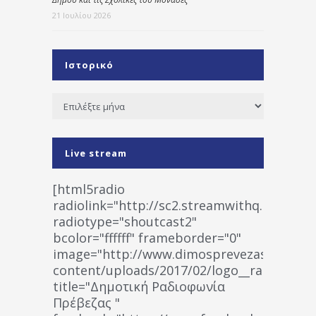
21 Ιουλίου 2026
Ιστορικό
Ιστορικό
Live stream
[html5radio
radiolink="http://sc2.streamwithq.com:802
radiotype="shoutcast2"
bcolor="ffffff" frameborder="0"
image="http://www.dimosprevezas.gr/wp-
content/uploads/2017/02/logo__radiofonias
title="Δημοτική Ραδιοφωνία
Πρέβεζας "