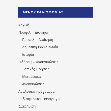
%CE%A1%CE%B1%CE%B4%CE%B9%CE%BF%
%CE%A0%CF%81%CE%AD%CE%B2%CE%B5%
ΜΕΝΟΥ ΡΑΔΙΟΦΩΝΙΑΣ
1531194763766854/" artist="" ]
Αρχική
Προφίλ – Διοίκηση
Προφίλ – Διοίκηση
Δημοτική Ραδιοφωνία
Ιστορία
Ειδήσεις – Ανακοινώσεις
Τοπικές Ειδήσεις
Μεταδόσεις
Ανακοινώσεις
Αναλυτικό πρόγραμμα
Ραδιοφωνικοί Παραγωγοί
Διαφήμιση