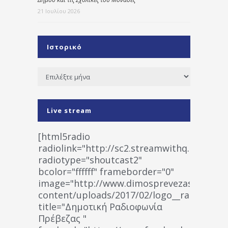
21 Ιουλίου 2026
Ιστορικό
Ιστορικό
Live stream
[html5radio
radiolink="http://sc2.streamwithq.com:802
radiotype="shoutcast2"
bcolor="ffffff" frameborder="0"
image="http://www.dimosprevezas.gr/wp-
content/uploads/2017/02/logo__radiofonias
title="Δημοτική Ραδιοφωνία
Πρέβεζας "