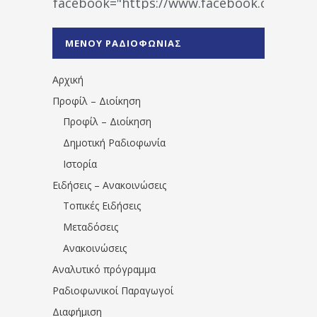
facebook="https://www.facebook.co
%CE%A1%CE%B1%CE%B4%CE%B9%CE%BF%
%CE%A0%CF%81%CE%AD%CE%B2%CE%B5%
ΜΕΝΟΥ ΡΑΔΙΟΦΩΝΙΑΣ
1531194763766854/" artist="" ]
Αρχική
Προφίλ – Διοίκηση
Προφίλ – Διοίκηση
Δημοτική Ραδιοφωνία
Ιστορία
Ειδήσεις – Ανακοινώσεις
Τοπικές Ειδήσεις
Μεταδόσεις
Ανακοινώσεις
Αναλυτικό πρόγραμμα
Ραδιοφωνικοί Παραγωγοί
Διαφήμιση