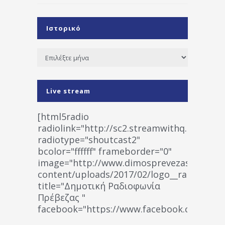
Ιστορικό
Ιστορικό
Live stream
[html5radio
radiolink="http://sc2.streamwithq.com:802
radiotype="shoutcast2"
bcolor="ffffff" frameborder="0"
image="http://www.dimosprevezas.gr/wp-
content/uploads/2017/02/logo__radiofonias
title="Δημοτική Ραδιοφωνία
Πρέβεζας "
facebook="https://www.facebook.co
%CE%A1%CE%B1%CE%B4%CE%B9%CE%BF%