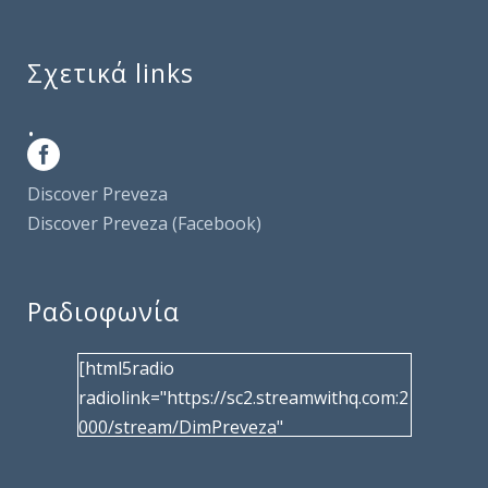
Σχετικά links
.
Discover Preveza
Discover Preveza (Facebook)
Ραδιοφωνία
[html5radio
radiolink="https://sc2.streamwithq.com:2
000/stream/DimPreveza"
radiotype="shoutcast2" bcolor="40566d"
frameborder="0" image="/wp-