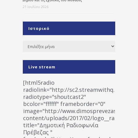
21 Ιουλίου 2026
Ιστορικό
Ιστορικό
Live stream
[html5radio
radiolink="http://sc2.streamwithq.com:802
radiotype="shoutcast2"
bcolor="ffffff" frameborder="0"
image="http://www.dimosprevezas.gr/wp-
content/uploads/2017/02/logo__radiofonias
title="Δημοτική Ραδιοφωνία
Πρέβεζας "