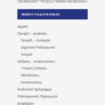
facebook="https://www.facebook.co
%CE%A1%CE%B1%CE%B4%CE%B9%CE%BF%
%CE%A0%CF%81%CE%AD%CE%B2%CE%B5%
ΜΕΝΟΥ ΡΑΔΙΟΦΩΝΙΑΣ
1531194763766854/" artist="" ]
Αρχική
Προφίλ – Διοίκηση
Προφίλ – Διοίκηση
Δημοτική Ραδιοφωνία
Ιστορία
Ειδήσεις – Ανακοινώσεις
Τοπικές Ειδήσεις
Μεταδόσεις
Ανακοινώσεις
Αναλυτικό πρόγραμμα
Ραδιοφωνικοί Παραγωγοί
Διαφήμιση