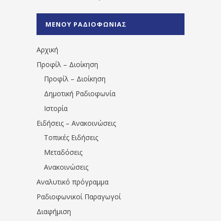
%CE%A1%CE%B1%CE%B4%CE%B9%CE%BF%
%CE%A0%CF%81%CE%AD%CE%B2%CE%B5%
ΜΕΝΟΥ ΡΑΔΙΟΦΩΝΙΑΣ
1531194763766854/" artist="" ]
Αρχική
Προφίλ – Διοίκηση
Προφίλ – Διοίκηση
Δημοτική Ραδιοφωνία
Ιστορία
Ειδήσεις – Ανακοινώσεις
Τοπικές Ειδήσεις
Μεταδόσεις
Ανακοινώσεις
Αναλυτικό πρόγραμμα
Ραδιοφωνικοί Παραγωγοί
Διαφήμιση