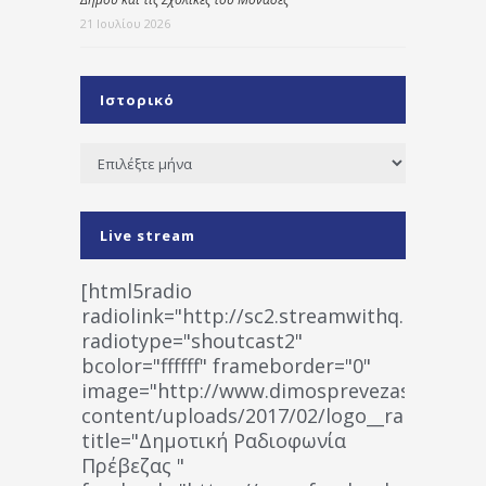
21 Ιουλίου 2026
Ιστορικό
Ιστορικό
Live stream
[html5radio
radiolink="http://sc2.streamwithq.com:802
radiotype="shoutcast2"
bcolor="ffffff" frameborder="0"
image="http://www.dimosprevezas.gr/wp-
content/uploads/2017/02/logo__radiofonias
title="Δημοτική Ραδιοφωνία
Πρέβεζας "