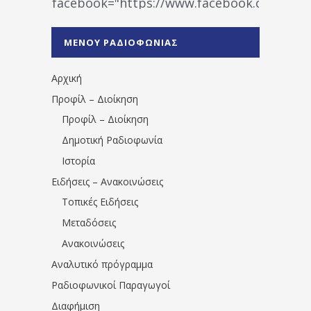
facebook="https://www.facebook.co
%CE%A1%CE%B1%CE%B4%CE%B9%CE%BF%
%CE%A0%CF%81%CE%AD%CE%B2%CE%B5%
ΜΕΝΟΥ ΡΑΔΙΟΦΩΝΙΑΣ
1531194763766854/" artist="" ]
Αρχική
Προφίλ – Διοίκηση
Προφίλ – Διοίκηση
Δημοτική Ραδιοφωνία
Ιστορία
Ειδήσεις – Ανακοινώσεις
Τοπικές Ειδήσεις
Μεταδόσεις
Ανακοινώσεις
Αναλυτικό πρόγραμμα
Ραδιοφωνικοί Παραγωγοί
Διαφήμιση