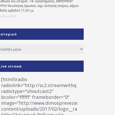
ίσθωση του υπ΄ αριθ. -14- καταστήματος, ΕΜΠΟΡΙΚΟΥ
ΤΡΟΥ Κοινότητας Ωρωπού, Δημ. Ενότητας Λούρου, Δήμου
βεζας εμβαδού 17,50 τ.μ.
Ιουλίου 2026
Ιστορικό
τορικό
Live stream
[html5radio
radiolink="http://sc2.streamwithq.com:8028/stream
radiotype="shoutcast2"
bcolor="ffffff" frameborder="0"
image="http://www.dimosprevezas.gr/wp-
content/uploads/2017/02/logo__radiofonias.jpg"
title="Δημοτική Ραδιοφωνία