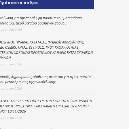
Πρόσφατα άρθρα
Κοινωνικό
παντοπωλείο
κοίνωση για την πρόσληψη προσωπικού με σύμβαση
ασίας ιδιωτικού δικαίου ορισμένου χρόνου
Kοινωνικό
φαρμακείο
υγούστου 2026
Πρόγραμμα
ΣΩΡΙΝΟΣ ΠΙΝΑΚΑΣ ΚΑΤΑΤΑΞΗΣ (Μερικής Απασχόλησης)
“Βοήθεια στο σπίτι”
ΔΟΥ/ΕΙΔΙΚΟΤΗΤΑΣ: ΥΕ ΠΡΟΣΩΠΙΚΟΥ ΚΑΘΑΡΙΟΤΗΤΑΣ
ΤΕΡΙΚΩΝ ΧΩΡΩΝ/ΥΕ ΠΡΟΣΩΠΙΚΟΥ ΚΑΘΑΡΙΟΤΗΤΑΣ ΣΧΟΛΙΚΩΝ
Κέντρο Ημερήσιας
ΝΑΔΩΝ
Φροντίδας
υγούστου 2026
Ηλικιωμένων
(Κ.Η.Φ.Η.) Πρέβεζας
κήρυξη δημοπρασίας μίσθωσης ακινήτου για τη λειτουργία
ου μεταφόρτωσης της ανακύκλωσης
υγούστου 2026
ΚΤΙΚΟ 1/2026ΕΠΙΤΡΟΠΗΣ ΓΙΑ ΤΗΝ ΚΑΤΑΡΤΙΣΗ ΤΩΝ ΠΙΝΑΚΩΝ
ΣΛΗΨΗΣ ΠΡΟΣΩΠΙΚΟΥ ΜΕΣΥΜΒΑΣΗ ΕΡΓΑΣΙΑΣ ΟΡΙΣΜΕΝΟΥ
ΝΟΥ ΣΟΧ 1/2026
υγούστου 2026