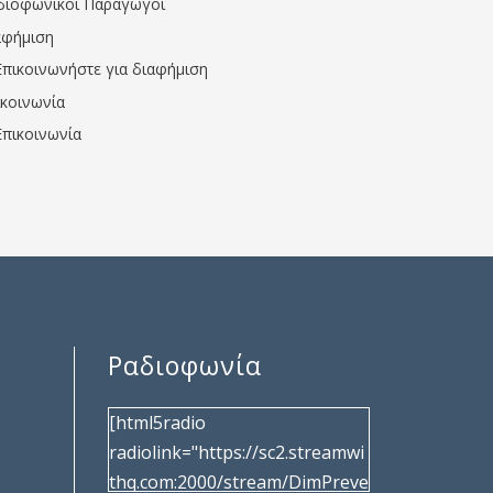
διοφωνικοί Παραγωγοί
αφήμιση
Επικοινωνήστε για διαφήμιση
ικοινωνία
Επικοινωνία
Ραδιοφωνία
[html5radio
radiolink="https://sc2.streamwi
thq.com:2000/stream/DimPreve