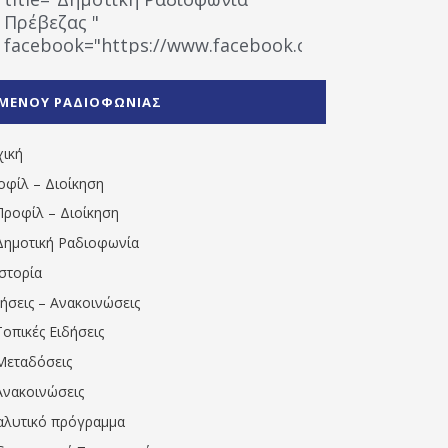
Πρέβεζας "
facebook="https://www.facebook.com/%CE%9
%CE%A1%CE%B1%CE%B4%CE%B9%CE%BF%CF%86
%CE%A0%CF%81%CE%AD%CE%B2%CE%B5%CE%B6%
ΜΕΝΟΥ ΡΑΔΙΟΦΩΝΙΑΣ
1531194763766854/" artist="" ]
χική
οφίλ – Διοίκηση
Προφίλ – Διοίκηση
Δημοτική Ραδιοφωνία
Ιστορία
δήσεις – Ανακοινώσεις
Τοπικές Ειδήσεις
Μεταδόσεις
Ανακοινώσεις
αλυτικό πρόγραμμα