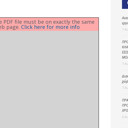
Καθαριότητα και
περιβάλλον
Δημοτική
Ανα
he PDF file must be on exactly the same
αστυνομία
εργ
eb page.
Click here for more info
7 Α
Γραφείο εσόδων
ΠΡΟ
Παιδικοί σταθμοί
ΚΛΑ
ΕΣΩ
Πολιτική
ΜΟ
προστασία
7 Α
Δια
χώρ
7 Α
ΠΡΑ
ΠΡΟ
ΧΡΟ
6 Α