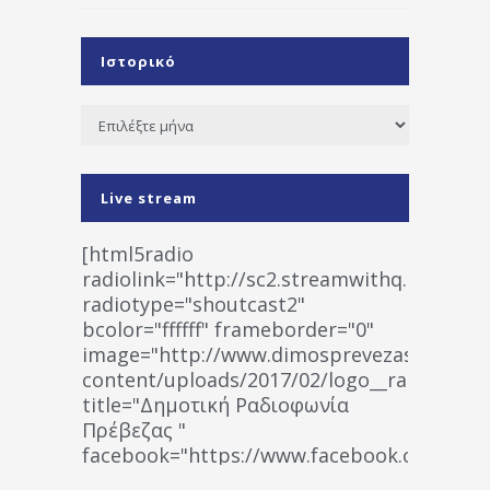
Ιστορικό
Ιστορικό
Live stream
[html5radio
radiolink="http://sc2.streamwithq.com:802
radiotype="shoutcast2"
bcolor="ffffff" frameborder="0"
image="http://www.dimosprevezas.gr/wp-
content/uploads/2017/02/logo__radiofonias
title="Δημοτική Ραδιοφωνία
Πρέβεζας "
facebook="https://www.facebook.co
%CE%A1%CE%B1%CE%B4%CE%B9%CE%BF%