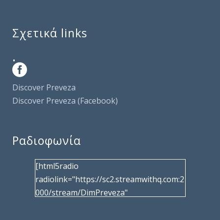
Σχετικά links
.
Discover Preveza
Discover Preveza (Facebook)
Ραδιοφωνία
[html5radio
radiolink="https://sc2.streamwithq.com:2
000/stream/DimPreveza"
radiotype="shoutcast2" bcolor="40566d"
frameborder="0" image="/wp-