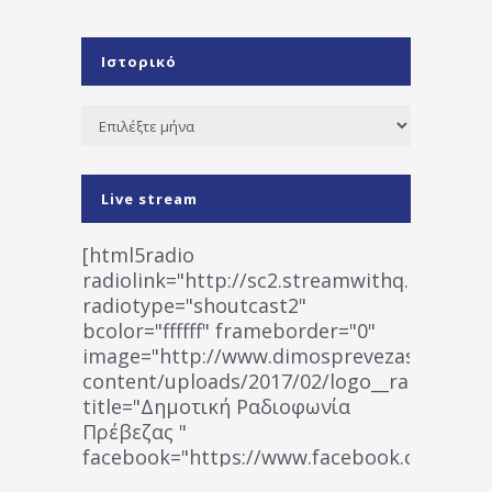
Ιστορικό
Ιστορικό
Live stream
[html5radio
radiolink="http://sc2.streamwithq.com:802
radiotype="shoutcast2"
bcolor="ffffff" frameborder="0"
image="http://www.dimosprevezas.gr/wp-
content/uploads/2017/02/logo__radiofonias
title="Δημοτική Ραδιοφωνία
Πρέβεζας "
facebook="https://www.facebook.co
%CE%A1%CE%B1%CE%B4%CE%B9%CE%BF%