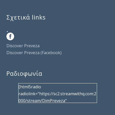
Σχετικά links
.
Discover Preveza
Discover Preveza (Facebook)
Ραδιοφωνία
[html5radio
radiolink="https://sc2.streamwithq.com:2
000/stream/DimPreveza"
radiotype="shoutcast2" bcolor="40566d"
frameborder="0" image="/wp-