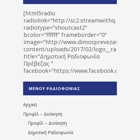
[html5radio
radiolink="http://sc2.streamwithq.com:802
radiotype="shoutcast2"
bcolor="ffffff" frameborder="0"
image="http://www.dimosprevezas.gr/wp-
content/uploads/2017/02/logo__radiofonias
title="Δημοτική Ραδιοφωνία
Πρέβεζας "
facebook="https://www.facebook.co
%CE%A1%CE%B1%CE%B4%CE%B9%CE%BF%
%CE%A0%CF%81%CE%AD%CE%B2%CE%B5%
ΜΕΝΟΥ ΡΑΔΙΟΦΩΝΙΑΣ
1531194763766854/" artist="" ]
Αρχική
Προφίλ – Διοίκηση
Προφίλ – Διοίκηση
Δημοτική Ραδιοφωνία