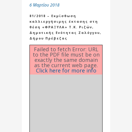
6 Μαρτίου 2018
81/2018 – Εκμίσθωση
καλλιεργήσιμης έκτασης στη
θέση «ΦΡΑΞΥΛΑ» Τ.Κ. Ριζών,
Δημοτικής Ενότητας Ζαλόγγου,
Δήμου Πρέβεζας
Failed to fetch Error: URL
to the PDF file must be on
exactly the same domain
as the current web page.
Click here for more info