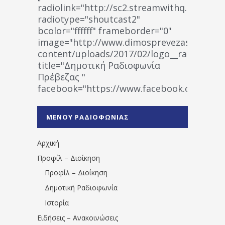
radiolink="http://sc2.streamwithq.com:802
radiotype="shoutcast2"
bcolor="ffffff" frameborder="0"
image="http://www.dimosprevezas.gr/wp-
content/uploads/2017/02/logo__radiofonias
title="Δημοτική Ραδιοφωνία
Πρέβεζας "
facebook="https://www.facebook.co
%CE%A1%CE%B1%CE%B4%CE%B9%CE%BF%
%CE%A0%CF%81%CE%AD%CE%B2%CE%B5%
ΜΕΝΟΥ ΡΑΔΙΟΦΩΝΙΑΣ
1531194763766854/" artist="" ]
Αρχική
Προφίλ – Διοίκηση
Προφίλ – Διοίκηση
Δημοτική Ραδιοφωνία
Ιστορία
Ειδήσεις – Ανακοινώσεις