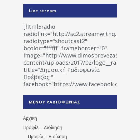
Live stream
[html5radio
radiolink="http://sc2.streamwithq.com:802
radiotype="shoutcast2"
bcolor="ffffff" frameborder="0"
image="http://www.dimosprevezas.gr/wp-
content/uploads/2017/02/logo__radiofonias
title="Δημοτική Ραδιοφωνία
Πρέβεζας "
facebook="https://www.facebook.co
%CE%A1%CE%B1%CE%B4%CE%B9%CE%BF%
%CE%A0%CF%81%CE%AD%CE%B2%CE%B5%
ΜΕΝΟΥ ΡΑΔΙΟΦΩΝΙΑΣ
1531194763766854/" artist="" ]
Αρχική
Προφίλ – Διοίκηση
Προφίλ – Διοίκηση