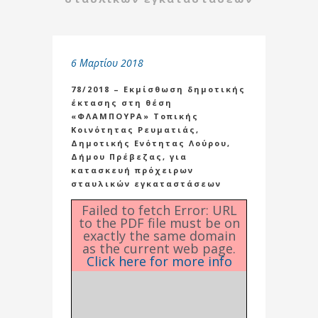
6 Μαρτίου 2018
78/2018 – Εκμίσθωση δημοτικής
έκτασης στη θέση
«ΦΛΑΜΠΟΥΡΑ» Τοπικής
Κοινότητας Ρευματιάς,
Δημοτικής Ενότητας Λούρου,
Δήμου Πρέβεζας, για
κατασκευή πρόχειρων
σταυλικών εγκαταστάσεων
Failed to fetch Error: URL
to the PDF file must be on
exactly the same domain
as the current web page.
Click here for more info