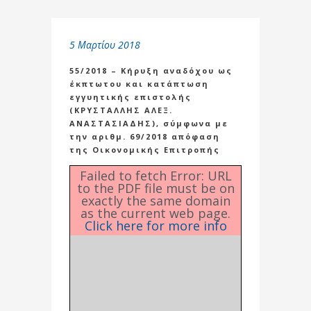
5 Μαρτίου 2018
55/2018 – Κήρυξη αναδόχου ως
έκπτωτου και κατάπτωση
εγγυητικής επιστολής
(ΚΡΥΣΤΑΛΛΗΣ ΑΛΕΞ.
ΑΝΑΣΤΑΣΙΑΔΗΣ), σύμφωνα με
την αριθμ. 69/2018 απόφαση
της Οικονομικής Επιτροπής
Failed to fetch Error: URL
to the PDF file must be on
exactly the same domain
as the current web page.
Click here for more info