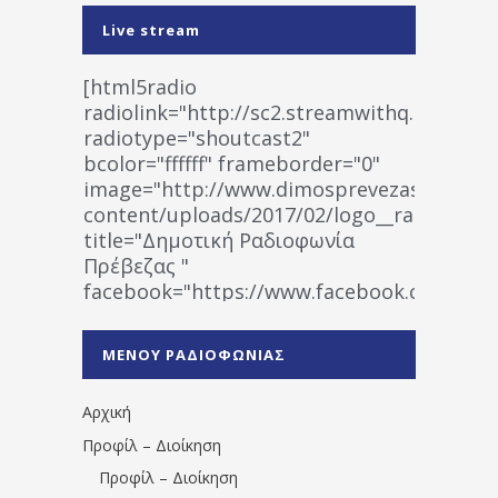
Live stream
[html5radio
radiolink="http://sc2.streamwithq.com:802
radiotype="shoutcast2"
bcolor="ffffff" frameborder="0"
image="http://www.dimosprevezas.gr/wp-
content/uploads/2017/02/logo__radiofonias
title="Δημοτική Ραδιοφωνία
Πρέβεζας "
facebook="https://www.facebook.co
%CE%A1%CE%B1%CE%B4%CE%B9%CE%BF%
%CE%A0%CF%81%CE%AD%CE%B2%CE%B5%
ΜΕΝΟΥ ΡΑΔΙΟΦΩΝΙΑΣ
1531194763766854/" artist="" ]
Αρχική
Προφίλ – Διοίκηση
Προφίλ – Διοίκηση