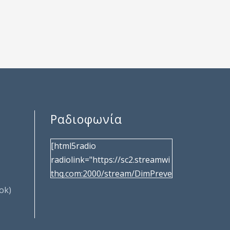
Ραδιοφωνία
[html5radio
radiolink="https://sc2.streamwi
thq.com:2000/stream/DimPreve
za" radiotype="shoutcast2"
ok)
bcolor="40566d"
frameborder="0" image="/wp-
content/uploads/2017/02/logo