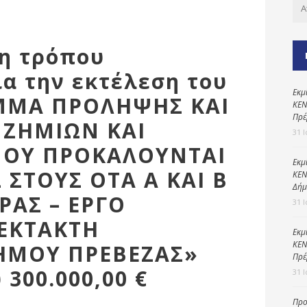
Καθαριότητα και
περιβάλλον
Δημοτική
ση τρόπου
αστυνομία
α την εκτέλεση του
Γραφείο εσόδων
Εκμ
ΜΜΑ ΠΡΟΛΗΨΗΣ ΚΑΙ
Παιδικοί σταθμοί
ΚΕΝ
Πρέ
 ΖΗΜΙΩΝ ΚΑΙ
Πολιτική
31 
προστασία
ΠΟΥ ΠΡΟΚΑΛΟΥΝΤΑΙ
Εκμ
ΣΤΟΥΣ ΟΤΑ Α ΚΑΙ Β
ΚΕΝ
Δήμ
ΡΑΣ – ΕΡΓΟ
31 
-ΕΚΤΑΚΤΗ
Εκμ
ΚΕΝ
ΗΜΟΥ ΠΡΕΒΕΖΑΣ»
Πρέ
300.000,00 €
31 
Προ