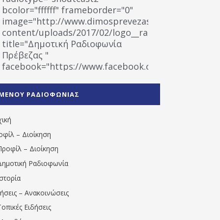
bcolor="ffffff" frameborder="0"
image="http://www.dimosprevezas.gr/wp-
content/uploads/2017/02/logo__radiofonias.jpg"
title="Δημοτική Ραδιοφωνία
Πρέβεζας "
facebook="https://www.facebook.com/%CE%9
%CE%A1%CE%B1%CE%B4%CE%B9%CE%BF%CF%86
%CE%A0%CF%81%CE%AD%CE%B2%CE%B5%CE%B6%
ΜΕΝΟΥ ΡΑΔΙΟΦΩΝΙΑΣ
1531194763766854/" artist="" ]
χική
οφίλ – Διοίκηση
Προφίλ – Διοίκηση
Δημοτική Ραδιοφωνία
Ιστορία
δήσεις – Ανακοινώσεις
Τοπικές Ειδήσεις