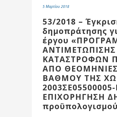
Επιτροπή
5 Μαρτίου 2018
Δημοτικές
Ενότητες
53/2018 – Έγκρι
δημοπράτησης γι
έργου «ΠΡΟΓΡΑ
ΑΝΤΙΜΕΤΩΠΙΣΗΣ
ΚΑΤΑΣΤΡΟΦΩΝ 
ΑΠΟ ΘΕΟΜΗΝΙΕΣ 
ΒΑΘΜΟΥ ΤΗΣ ΧΩ
2003ΣΕ05500005
Αθλητικές
Υποδομές
ΕΠΙΧΟΡΗΓΗΣΗ Δ
Αθλητικές
προϋπολογισμού 
Εκδηλώσεις