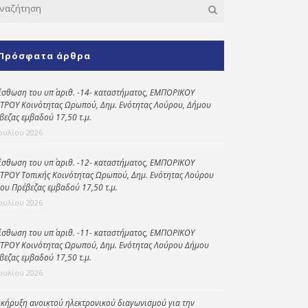
Κοινωνικό
παντοπωλείο
Πρόσφατα άρθρα
Kοινωνικό
φαρμακείο
ίσθωση του υπ΄ αριθ. -14- καταστήματος, ΕΜΠΟΡΙΚΟΥ
Πρόγραμμα
ΤΡΟΥ Κοινότητας Ωρωπού, Δημ. Ενότητας Λούρου, Δήμου
“Βοήθεια στο σπίτι”
βεζας εμβαδού 17,50 τ.μ.
Ιουλίου 2026
Κέντρο Ημερήσιας
Φροντίδας
Ηλικιωμένων
ίσθωση του υπ΄ αριθ. -12- καταστήματος, ΕΜΠΟΡΙΚΟΥ
(Κ.Η.Φ.Η.) Πρέβεζας
ΤΡΟΥ Τοπικής Κοινότητας Ωρωπού, Δημ. Ενότητας Λούρου
ου Πρέβεζας εμβαδού 17,50 τ.μ.
Ιουλίου 2026
ίσθωση του υπ΄ αριθ. -11- καταστήματος, ΕΜΠΟΡΙΚΟΥ
ΤΡΟΥ Κοινότητας Ωρωπού, Δημ. Ενότητας Λούρου Δήμου
βεζας εμβαδού 17,50 τ.μ.
Ιουλίου 2026
κήρυξη ανοικτού ηλεκτρονικού διαγωνισμού για την