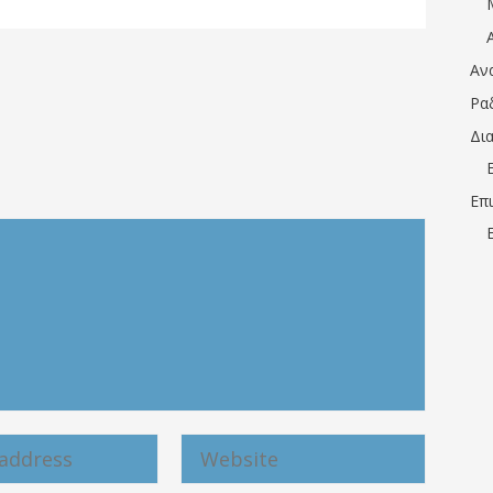
Αν
Ρα
Δι
Επ