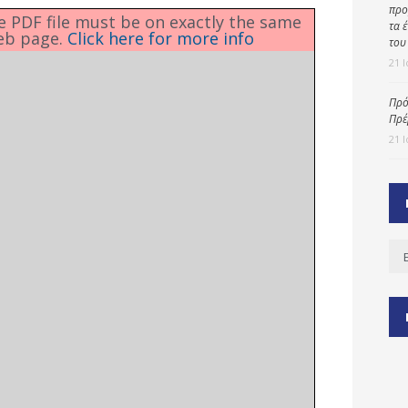
προ
he PDF file must be on exactly the same
τα 
eb page.
Click here for more info
του
21 
ύ
ζας
Πρό
Πρέ
ίου
21 
Ισ