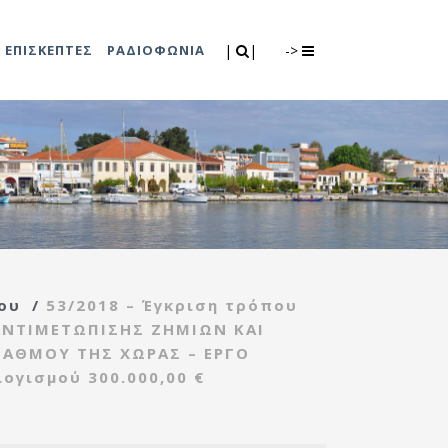
Search
|
|
ΕΠΙΣΚΕΠΤΕΣ
ΡΑΔΙΟΦΩΝΙΑ
|
|
->
0
λιτισμού
Τμήμα Πρόνοιας
7
ικές εκδηλώσεις
Κέντρο
συμβουλευτικής
υποστήριξης
ου
/
53/2018 – Έγκριση τρόπου
γυναικών
ΑΝΤΙΜΕΤΩΠΙΣΗΣ ΖΗΜΙΩΝ ΚΑΙ
Κέντρο ανοιχτής
ΒΑΘΜΟΥ ΤΗΣ ΧΩΡΑΣ – ΕΡΓΟ
προστασίας
γισμού 300.000,00 €
ηλικιωμένων
(Κ.Α.Π.Η.)
Κέντρο κοινότητας