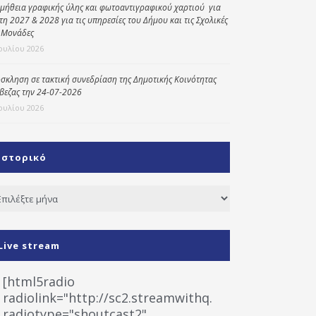
μήθεια γραφικής ύλης και φωτοαντιγραφικού χαρτιού για
έτη 2027 & 2028 για τις υπηρεσίες του Δήμου και τις Σχολικές
 Μονάδες
Ιουλίου 2026
σκληση σε τακτική συνεδρίαση της Δημοτικής Κοινότητας
βεζας την 24-07-2026
Ιουλίου 2026
Ιστορικό
τορικό
Live stream
[html5radio
radiolink="http://sc2.streamwithq.com:8028/stream
radiotype="shoutcast2"