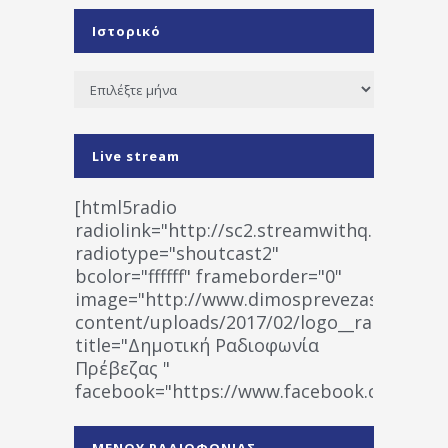
Ιστορικό
Ιστορικό
Live stream
[html5radio
radiolink="http://sc2.streamwithq.com:802
radiotype="shoutcast2"
bcolor="ffffff" frameborder="0"
image="http://www.dimosprevezas.gr/wp-
content/uploads/2017/02/logo__radiofonias
title="Δημοτική Ραδιοφωνία
Πρέβεζας "
facebook="https://www.facebook.co
%CE%A1%CE%B1%CE%B4%CE%B9%CE%BF%
%CE%A0%CF%81%CE%AD%CE%B2%CE%B5%
ΜΕΝΟΥ ΡΑΔΙΟΦΩΝΙΑΣ