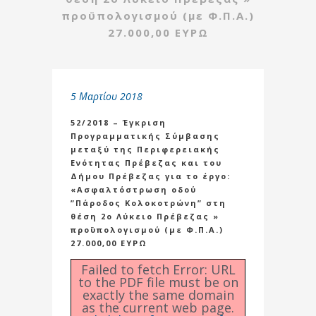
προϋπολογισμού (με Φ.Π.Α.)
27.000,00 ΕΥΡΩ
5 Μαρτίου 2018
52/2018 – Έγκριση
Προγραμματικής Σύμβασης
μεταξύ της Περιφερειακής
Ενότητας Πρέβεζας και του
Δήμου Πρέβεζας για το έργο:
«Ασφαλτόστρωση οδού
”Πάροδος Κολοκοτρώνη” στη
θέση 2ο Λύκειο Πρέβεζας »
προϋπολογισμού (με Φ.Π.Α.)
27.000,00 ΕΥΡΩ
Failed to fetch Error: URL
to the PDF file must be on
exactly the same domain
as the current web page.