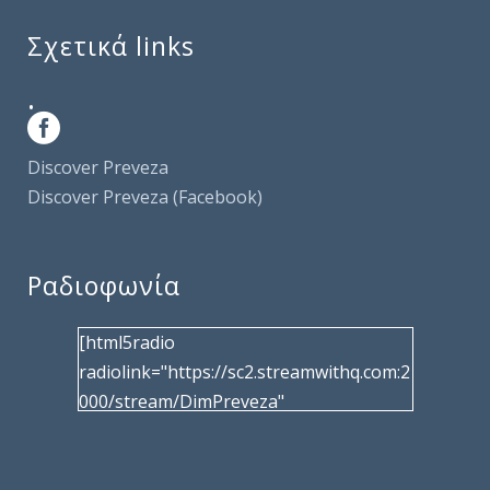
Σχετικά links
.
Discover Preveza
Discover Preveza (Facebook)
Ραδιοφωνία
[html5radio
radiolink="https://sc2.streamwithq.com:2
000/stream/DimPreveza"
radiotype="shoutcast2" bcolor="40566d"
frameborder="0" image="/wp-
content/uploads/2017/02/logo__radiofo