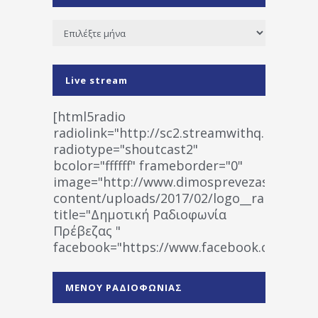
Ιστορικό
Live stream
[html5radio
radiolink="http://sc2.streamwithq.com:802
radiotype="shoutcast2"
bcolor="ffffff" frameborder="0"
image="http://www.dimosprevezas.gr/wp-
content/uploads/2017/02/logo__radiofonias
title="Δημοτική Ραδιοφωνία
Πρέβεζας "
facebook="https://www.facebook.co
%CE%A1%CE%B1%CE%B4%CE%B9%CE%BF%
%CE%A0%CF%81%CE%AD%CE%B2%CE%B5%
ΜΕΝΟΥ ΡΑΔΙΟΦΩΝΙΑΣ
1531194763766854/" artist="" ]