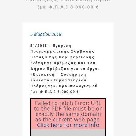
(με Φ.Π.Α.) 8.000,00 €
5 Μαρτίου 2018
51/2018 – Έγκριση
Προγραμματικής Σύμβασης
μεταξύ της Περιφερειακής
Ενότητας Πρέβεζας και του
Δήμου Πρέβεζας για το έργο:
«Eπισκευή – Συντήρηση
Κλειστού Γυμναστηρίου
Πρέβεζας», Προϋπολογισμού
(με Φ.Π.Α.) 8.000,00 €
Failed to fetch Error: URL
to the PDF file must be on
exactly the same domain
as the current web page.
Click here for more info