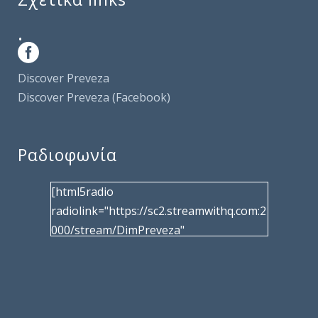
.
Discover Preveza
Discover Preveza (Facebook)
Ραδιοφωνία
[html5radio
radiolink="https://sc2.streamwithq.com:2
000/stream/DimPreveza"
radiotype="shoutcast2" bcolor="40566d"
frameborder="0" image="/wp-
content/uploads/2017/02/logo__radiofo
nias.jpg" title="Δημοτική Ραδιοφωνία