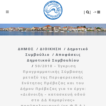
Search
|
|
|
|
->
ΔΗΜΟΣ
/
ΔΙΟΙΚΗΣΗ
/
Δημοτικό
Συμβούλιο
/
Αποφάσεις
Δημοτικού Συμβουλίου
/
50/2018 – Έγκριση
Προγραμματικής Σύμβασης
μεταξύ της Περιφερειακής
Ενότητας Πρέβεζας και του
Δήμου Πρέβεζας για το έργο:
«Διάνοιξη – κατασκευή οδού
στο ΔΔ Καμαρίνας»
προϋπολογισμού (με Φ.Π.Α.)