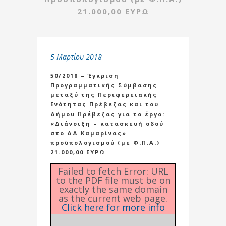
21.000,00 ΕΥΡΩ
5 Μαρτίου 2018
50/2018 – Έγκριση
Προγραμματικής Σύμβασης
μεταξύ της Περιφερειακής
Ενότητας Πρέβεζας και του
Δήμου Πρέβεζας για το έργο:
«Διάνοιξη – κατασκευή οδού
στο ΔΔ Καμαρίνας»
προϋπολογισμού (με Φ.Π.Α.)
21.000,00 ΕΥΡΩ
Failed to fetch Error: URL
to the PDF file must be on
exactly the same domain
as the current web page.
Click here for more info