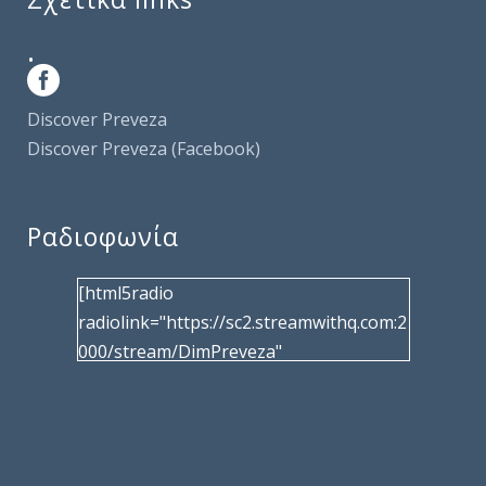
.
Discover Preveza
Discover Preveza (Facebook)
Ραδιοφωνία
[html5radio
radiolink="https://sc2.streamwithq.com:2
000/stream/DimPreveza"
radiotype="shoutcast2" bcolor="40566d"
frameborder="0" image="/wp-
content/uploads/2017/02/logo__radiofo
nias.jpg" title="Δημοτική Ραδιοφωνία