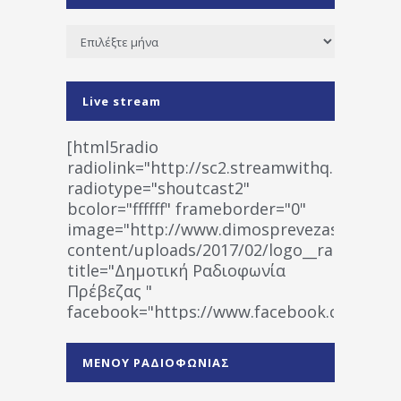
Ιστορικό
Live stream
[html5radio
radiolink="http://sc2.streamwithq.com:802
radiotype="shoutcast2"
bcolor="ffffff" frameborder="0"
image="http://www.dimosprevezas.gr/wp-
content/uploads/2017/02/logo__radiofonias
title="Δημοτική Ραδιοφωνία
Πρέβεζας "
facebook="https://www.facebook.co
%CE%A1%CE%B1%CE%B4%CE%B9%CE%BF%
%CE%A0%CF%81%CE%AD%CE%B2%CE%B5%
ΜΕΝΟΥ ΡΑΔΙΟΦΩΝΙΑΣ
1531194763766854/" artist="" ]