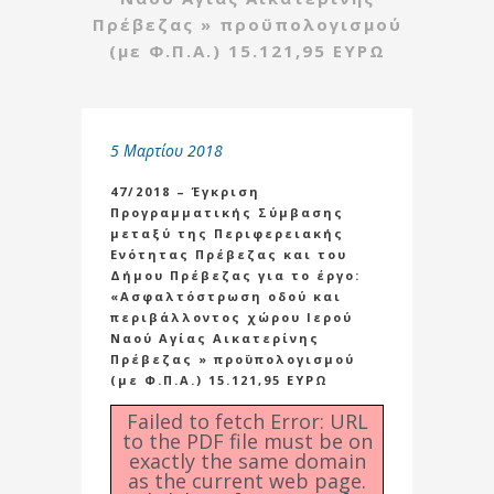
Πρέβεζας » προϋπολογισμού
(με Φ.Π.Α.) 15.121,95 ΕΥΡΩ
5 Μαρτίου 2018
47/2018 – Έγκριση
Προγραμματικής Σύμβασης
μεταξύ της Περιφερειακής
Ενότητας Πρέβεζας και του
Δήμου Πρέβεζας για το έργο:
«Ασφαλτόστρωση οδού και
περιβάλλοντος χώρου Ιερού
Ναού Αγίας Αικατερίνης
Πρέβεζας » προϋπολογισμού
(με Φ.Π.Α.) 15.121,95 ΕΥΡΩ
Failed to fetch Error: URL
to the PDF file must be on
exactly the same domain
as the current web page.