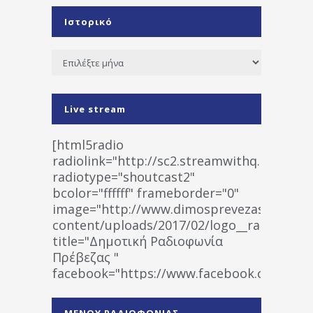
Ιστορικό
Ιστορικό
Live stream
[html5radio
radiolink="http://sc2.streamwithq.com:802
radiotype="shoutcast2"
bcolor="ffffff" frameborder="0"
image="http://www.dimosprevezas.gr/wp-
content/uploads/2017/02/logo__radiofonias
title="Δημοτική Ραδιοφωνία
Πρέβεζας "
facebook="https://www.facebook.co
%CE%A1%CE%B1%CE%B4%CE%B9%CE%BF%
%CE%A0%CF%81%CE%AD%CE%B2%CE%B5%
ΜΕΝΟΥ ΡΑΔΙΟΦΩΝΙΑΣ