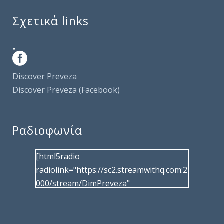
Σχετικά links
.
Discover Preveza
Discover Preveza (Facebook)
Ραδιοφωνία
[html5radio
radiolink="https://sc2.streamwithq.com:2
000/stream/DimPreveza"
radiotype="shoutcast2" bcolor="40566d"
frameborder="0" image="/wp-
content/uploads/2017/02/logo__radiofo