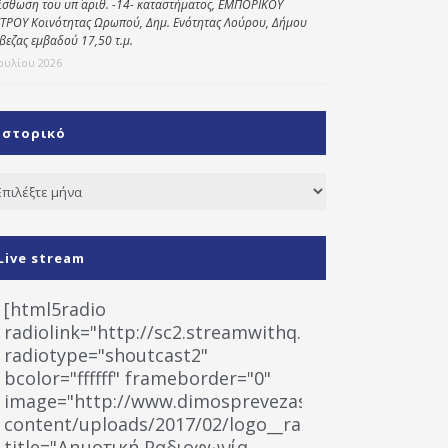
ίσθωση του υπ΄ αριθ. -14- καταστήματος, ΕΜΠΟΡΙΚΟΥ
ΤΡΟΥ Κοινότητας Ωρωπού, Δημ. Ενότητας Λούρου, Δήμου
βεζας εμβαδού 17,50 τ.μ.
Ιουλίου 2026
Ιστορικό
τορικό
Live stream
[html5radio
radiolink="http://sc2.streamwithq.com:8028/stream
radiotype="shoutcast2"
bcolor="ffffff" frameborder="0"
image="http://www.dimosprevezas.gr/wp-
content/uploads/2017/02/logo__radiofonias.jpg"
title="Δημοτική Ραδιοφωνία