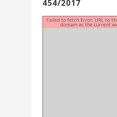
454/2017
Επιτροπή
Δημοτικές
Ενότητες
Failed to fetch Error: URL to t
domain as the current w
Αθλητικές
Υποδομές
Αθλητικές
Εκδηλώσεις