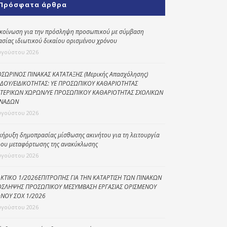
Πρόσφατα άρθρα
Κοινωνικό
παντοπωλείο
κοίνωση για την πρόσληψη προσωπικού με σύμβαση
ασίας ιδιωτικού δικαίου ορισμένου χρόνου
Kοινωνικό
φαρμακείο
υγούστου 2026
Πρόγραμμα
ΣΩΡΙΝΟΣ ΠΙΝΑΚΑΣ ΚΑΤΑΤΑΞΗΣ (Μερικής Απασχόλησης)
“Βοήθεια στο σπίτι”
ΔΟΥ/ΕΙΔΙΚΟΤΗΤΑΣ: ΥΕ ΠΡΟΣΩΠΙΚΟΥ ΚΑΘΑΡΙΟΤΗΤΑΣ
ΤΕΡΙΚΩΝ ΧΩΡΩΝ/ΥΕ ΠΡΟΣΩΠΙΚΟΥ ΚΑΘΑΡΙΟΤΗΤΑΣ ΣΧΟΛΙΚΩΝ
Κέντρο Ημερήσιας
ΝΑΔΩΝ
Φροντίδας
υγούστου 2026
Ηλικιωμένων
(Κ.Η.Φ.Η.) Πρέβεζας
κήρυξη δημοπρασίας μίσθωσης ακινήτου για τη λειτουργία
ου μεταφόρτωσης της ανακύκλωσης
υγούστου 2026
ΚΤΙΚΟ 1/2026ΕΠΙΤΡΟΠΗΣ ΓΙΑ ΤΗΝ ΚΑΤΑΡΤΙΣΗ ΤΩΝ ΠΙΝΑΚΩΝ
ΣΛΗΨΗΣ ΠΡΟΣΩΠΙΚΟΥ ΜΕΣΥΜΒΑΣΗ ΕΡΓΑΣΙΑΣ ΟΡΙΣΜΕΝΟΥ
ΝΟΥ ΣΟΧ 1/2026
υγούστου 2026