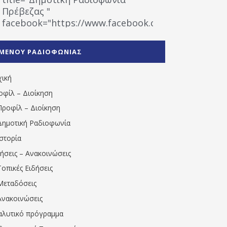
Πρέβεζας "
facebook="https://www.facebook.com/%CE%9
%CE%A1%CE%B1%CE%B4%CE%B9%CE%BF%CF%86
%CE%A0%CF%81%CE%AD%CE%B2%CE%B5%CE%B6%
ΜΕΝΟΥ ΡΑΔΙΟΦΩΝΙΑΣ
1531194763766854/" artist="" ]
χική
οφίλ – Διοίκηση
Προφίλ – Διοίκηση
Δημοτική Ραδιοφωνία
Ιστορία
δήσεις – Ανακοινώσεις
Τοπικές Ειδήσεις
Μεταδόσεις
Ανακοινώσεις
αλυτικό πρόγραμμα