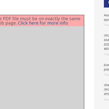
Καθαριότητα και
περιβάλλον
Δημοτική
Ανα
he PDF file must be on exactly the same
αστυνομία
εργ
eb page.
Click here for more info
7 Α
Γραφείο εσόδων
ΠΡΟ
Παιδικοί σταθμοί
ΚΛΑ
ΕΣΩ
Πολιτική
ΜΟ
προστασία
7 Α
Δια
χώρ
7 Α
ΠΡΑ
ΠΡΟ
ΧΡΟ
6 Α