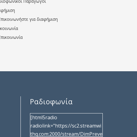
διοφωνικοί Παραγωγοί
αφήμιση
Επικοινωνήστε για διαφήμιση
ικοινωνία
Επικοινωνία
Ραδιοφωνία
[html5radio
radiolink="https://sc2.streamwi
thq.com:2000/stream/DimPreve