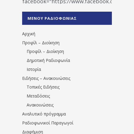
facebook="https://www.facebook.co
%CE%A1%CE%B1%CE%B4%CE%B9%CE%BF%
%CE%A0%CF%81%CE%AD%CE%B2%CE%B5%
ΜΕΝΟΥ ΡΑΔΙΟΦΩΝΙΑΣ
1531194763766854/" artist="" ]
Αρχική
Προφίλ – Διοίκηση
Προφίλ – Διοίκηση
Δημοτική Ραδιοφωνία
Ιστορία
Ειδήσεις – Ανακοινώσεις
Τοπικές Ειδήσεις
Μεταδόσεις
Ανακοινώσεις
Αναλυτικό πρόγραμμα
Ραδιοφωνικοί Παραγωγοί
Διαφήμιση