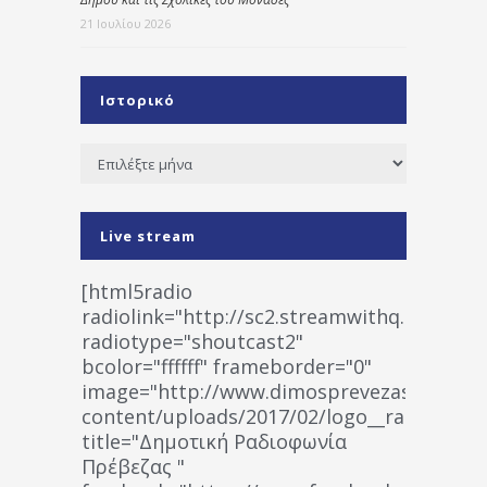
21 Ιουλίου 2026
Ιστορικό
Ιστορικό
Live stream
[html5radio
radiolink="http://sc2.streamwithq.com:802
radiotype="shoutcast2"
bcolor="ffffff" frameborder="0"
image="http://www.dimosprevezas.gr/wp-
content/uploads/2017/02/logo__radiofonias
title="Δημοτική Ραδιοφωνία
Πρέβεζας "