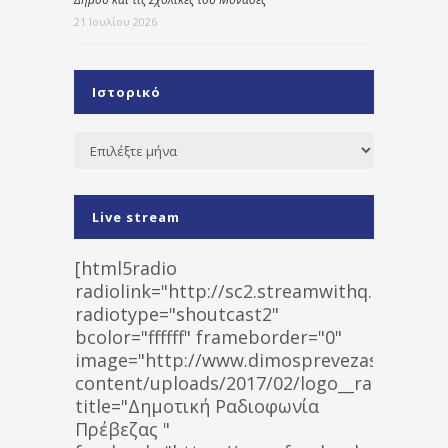
21 Ιουλίου 2026
Ιστορικό
Ιστορικό
Live stream
[html5radio
radiolink="http://sc2.streamwithq.com:802
radiotype="shoutcast2"
bcolor="ffffff" frameborder="0"
image="http://www.dimosprevezas.gr/wp-
content/uploads/2017/02/logo__radiofonias
title="Δημοτική Ραδιοφωνία
Πρέβεζας "