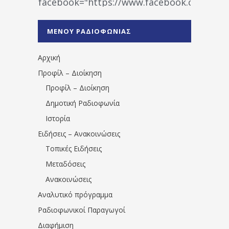
facebook="https://www.facebook.co
%CE%A1%CE%B1%CE%B4%CE%B9%CE%BF%
%CE%A0%CF%81%CE%AD%CE%B2%CE%B5%
ΜΕΝΟΥ ΡΑΔΙΟΦΩΝΙΑΣ
1531194763766854/" artist="" ]
Αρχική
Προφίλ – Διοίκηση
Προφίλ – Διοίκηση
Δημοτική Ραδιοφωνία
Ιστορία
Ειδήσεις – Ανακοινώσεις
Τοπικές Ειδήσεις
Μεταδόσεις
Ανακοινώσεις
Αναλυτικό πρόγραμμα
Ραδιοφωνικοί Παραγωγοί
Διαφήμιση