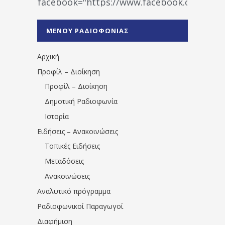
facebook="https://www.facebook.co
%CE%A1%CE%B1%CE%B4%CE%B9%CE%BF%
%CE%A0%CF%81%CE%AD%CE%B2%CE%B5%
ΜΕΝΟΥ ΡΑΔΙΟΦΩΝΙΑΣ
1531194763766854/" artist="" ]
Αρχική
Προφίλ – Διοίκηση
Προφίλ – Διοίκηση
Δημοτική Ραδιοφωνία
Ιστορία
Ειδήσεις – Ανακοινώσεις
Τοπικές Ειδήσεις
Μεταδόσεις
Ανακοινώσεις
Αναλυτικό πρόγραμμα
Ραδιοφωνικοί Παραγωγοί
Διαφήμιση