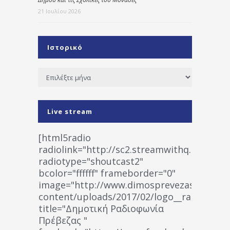
21 Ιουλίου 2026
Ιστορικό
Ιστορικό
Live stream
[html5radio
radiolink="http://sc2.streamwithq.com:802
radiotype="shoutcast2"
bcolor="ffffff" frameborder="0"
image="http://www.dimosprevezas.gr/wp-
content/uploads/2017/02/logo__radiofonias
title="Δημοτική Ραδιοφωνία
Πρέβεζας "