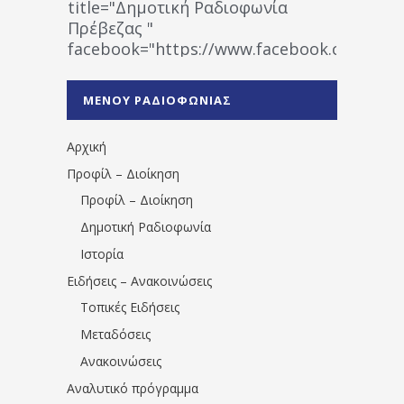
title="Δημοτική Ραδιοφωνία
Πρέβεζας "
facebook="https://www.facebook.co
%CE%A1%CE%B1%CE%B4%CE%B9%CE%BF%
%CE%A0%CF%81%CE%AD%CE%B2%CE%B5%
ΜΕΝΟΥ ΡΑΔΙΟΦΩΝΙΑΣ
1531194763766854/" artist="" ]
Αρχική
Προφίλ – Διοίκηση
Προφίλ – Διοίκηση
Δημοτική Ραδιοφωνία
Ιστορία
Ειδήσεις – Ανακοινώσεις
Τοπικές Ειδήσεις
Μεταδόσεις
Ανακοινώσεις
Αναλυτικό πρόγραμμα