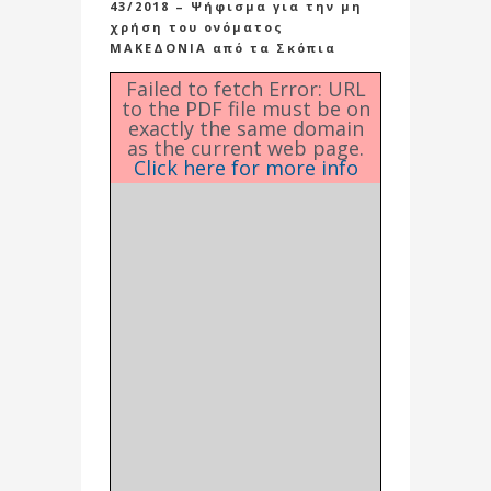
43/2018 – Ψήφισμα για την μη
χρήση του ονόματος
ΜΑΚΕΔΟΝΙΑ από τα Σκόπια
Failed to fetch Error: URL
to the PDF file must be on
exactly the same domain
as the current web page.
Click here for more info