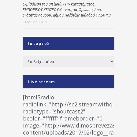
Εκμίσθωση του υπ΄ αριθ. -14- καταστήματος,
ΕΜΠΟΡΙΚΟΥ ΚΕΝΤΡΟΥ Κοινότητας Ωρωπού, Δημ.
Ενότητας Λούρου, Δήμου Πρέβεζας εμβαδού 17,50 τ.μ.
31 Ιουλίου 2026
Ιστορικό
Ιστορικό
Live stream
[html5radio
radiolink="http://sc2.streamwithq.com:802
radiotype="shoutcast2"
bcolor="ffffff" frameborder="0"
image="http://www.dimosprevezas.gr/wp-
content/uploads/2017/02/logo__radiofonias