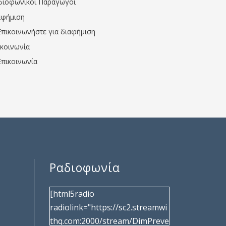
διοφωνικοί Παραγωγοί
αφήμιση
Επικοινωνήστε για διαφήμιση
ικοινωνία
Επικοινωνία
Ραδιοφωνία
[html5radio
radiolink="https://sc2.streamwi
thq.com:2000/stream/DimPreve