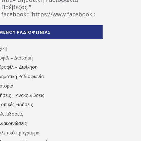
Πρέβεζας "
facebook="https://www.facebook.com/%CE%9
%CE%A1%CE%B1%CE%B4%CE%B9%CE%BF%CF%86
%CE%A0%CF%81%CE%AD%CE%B2%CE%B5%CE%B6%
ΜΕΝΟΥ ΡΑΔΙΟΦΩΝΙΑΣ
1531194763766854/" artist="" ]
χική
οφίλ – Διοίκηση
Προφίλ – Διοίκηση
Δημοτική Ραδιοφωνία
Ιστορία
δήσεις – Ανακοινώσεις
Τοπικές Ειδήσεις
Μεταδόσεις
Ανακοινώσεις
αλυτικό πρόγραμμα