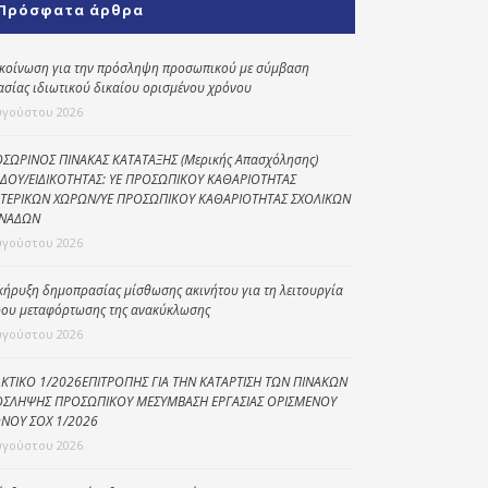
Πρόσφατα άρθρα
Κοινωνικό
παντοπωλείο
κοίνωση για την πρόσληψη προσωπικού με σύμβαση
ασίας ιδιωτικού δικαίου ορισμένου χρόνου
Kοινωνικό
φαρμακείο
υγούστου 2026
Πρόγραμμα
ΣΩΡΙΝΟΣ ΠΙΝΑΚΑΣ ΚΑΤΑΤΑΞΗΣ (Μερικής Απασχόλησης)
“Βοήθεια στο σπίτι”
ΔΟΥ/ΕΙΔΙΚΟΤΗΤΑΣ: ΥΕ ΠΡΟΣΩΠΙΚΟΥ ΚΑΘΑΡΙΟΤΗΤΑΣ
ΤΕΡΙΚΩΝ ΧΩΡΩΝ/ΥΕ ΠΡΟΣΩΠΙΚΟΥ ΚΑΘΑΡΙΟΤΗΤΑΣ ΣΧΟΛΙΚΩΝ
Κέντρο Ημερήσιας
ΝΑΔΩΝ
Φροντίδας
υγούστου 2026
Ηλικιωμένων
(Κ.Η.Φ.Η.) Πρέβεζας
κήρυξη δημοπρασίας μίσθωσης ακινήτου για τη λειτουργία
ου μεταφόρτωσης της ανακύκλωσης
υγούστου 2026
ΚΤΙΚΟ 1/2026ΕΠΙΤΡΟΠΗΣ ΓΙΑ ΤΗΝ ΚΑΤΑΡΤΙΣΗ ΤΩΝ ΠΙΝΑΚΩΝ
ΣΛΗΨΗΣ ΠΡΟΣΩΠΙΚΟΥ ΜΕΣΥΜΒΑΣΗ ΕΡΓΑΣΙΑΣ ΟΡΙΣΜΕΝΟΥ
ΝΟΥ ΣΟΧ 1/2026
υγούστου 2026