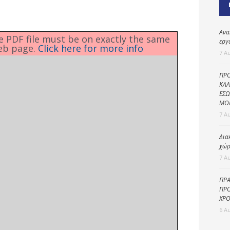
Καθαριότητα και
περιβάλλον
Δημοτική
Ανα
he PDF file must be on exactly the same
αστυνομία
εργ
eb page.
Click here for more info
7 Α
Γραφείο εσόδων
ΠΡΟ
Παιδικοί σταθμοί
ΚΛΑ
ΕΣΩ
Πολιτική
ΜΟ
προστασία
7 Α
Δια
χώρ
7 Α
ΠΡΑ
ΠΡΟ
ΧΡΟ
6 Α