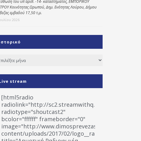
ίσθωση του υπ΄ αριθ. -14- καταστήματος, ΕΜΠΟΡΙΚΟΥ
ΤΡΟΥ Κοινότητας Ωρωπού, Δημ. Ενότητας Λούρου, Δήμου
βεζας εμβαδού 17,50 τ.μ.
Ιουλίου 2026
Ιστορικό
τορικό
Live stream
[html5radio
radiolink="http://sc2.streamwithq.com:8028/stream
radiotype="shoutcast2"
bcolor="ffffff" frameborder="0"
image="http://www.dimosprevezas.gr/wp-
content/uploads/2017/02/logo__radiofonias.jpg"
title="Δημοτική Ραδιοφωνία