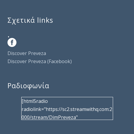
Σχετικά links
.
Discover Preveza
Discover Preveza (Facebook)
Ραδιοφωνία
[html5radio
radiolink="https://sc2.streamwithq.com:2
000/stream/DimPreveza"
radiotype="shoutcast2" bcolor="40566d"
frameborder="0" image="/wp-