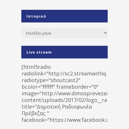
Ιστορικό
Ιστορικό
Live stream
[html5radio
radiolink="http://sc2.streamwithq.com:802
radiotype="shoutcast2"
bcolor="ffffff" frameborder="0"
image="http://www.dimosprevezas.gr/wp-
content/uploads/2017/02/logo__radiofonias
title="Δημοτική Ραδιοφωνία
Πρέβεζας "
facebook="https://www.facebook.co
%CE%A1%CE%B1%CE%B4%CE%B9%CE%BF%