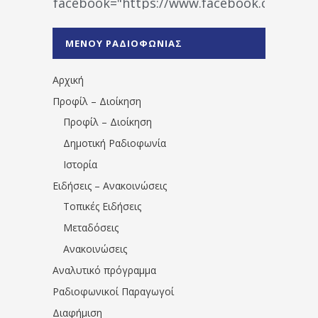
facebook="https://www.facebook.co
%CE%A1%CE%B1%CE%B4%CE%B9%CE%BF%
%CE%A0%CF%81%CE%AD%CE%B2%CE%B5%
ΜΕΝΟΥ ΡΑΔΙΟΦΩΝΙΑΣ
1531194763766854/" artist="" ]
Αρχική
Προφίλ – Διοίκηση
Προφίλ – Διοίκηση
Δημοτική Ραδιοφωνία
Ιστορία
Ειδήσεις – Ανακοινώσεις
Τοπικές Ειδήσεις
Μεταδόσεις
Ανακοινώσεις
Αναλυτικό πρόγραμμα
Ραδιοφωνικοί Παραγωγοί
Διαφήμιση