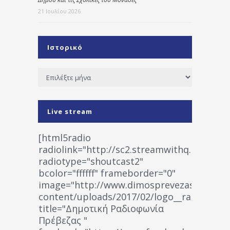
21 Ιουλίου 2026
Ιστορικό
Ιστορικό
Live stream
[html5radio
radiolink="http://sc2.streamwithq.com:802
radiotype="shoutcast2"
bcolor="ffffff" frameborder="0"
image="http://www.dimosprevezas.gr/wp-
content/uploads/2017/02/logo__radiofonias
title="Δημοτική Ραδιοφωνία
Πρέβεζας "