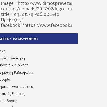
image="http://www.dimosprevezas.gr/wp-
content/uploads/2017/02/logo__radiofonias.jpg"
title="Δημοτική Ραδιοφωνία
Πρέβεζας "
facebook="https://www.facebook.com/%CE%9
%CE%A1%CE%B1%CE%B4%CE%B9%CE%BF%CF%86
%CE%A0%CF%81%CE%AD%CE%B2%CE%B5%CE%B6%
ΜΕΝΟΥ ΡΑΔΙΟΦΩΝΙΑΣ
1531194763766854/" artist="" ]
χική
οφίλ – Διοίκηση
Προφίλ – Διοίκηση
Δημοτική Ραδιοφωνία
Ιστορία
δήσεις – Ανακοινώσεις
Τοπικές Ειδήσεις
Μεταδόσεις