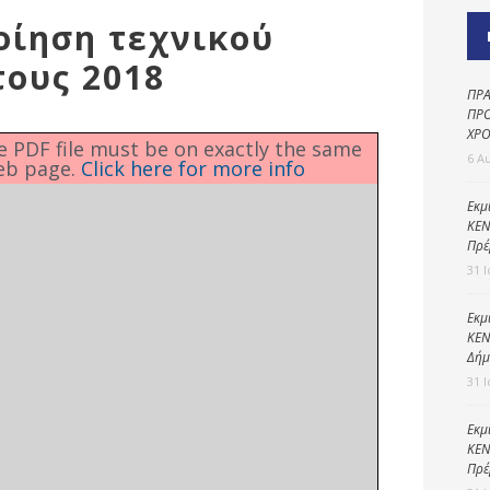
Καθαριότητα και
οίηση τεχνικού
περιβάλλον
ους 2018
Δημοτική
αστυνομία
ΠΡΑ
ΠΡΟ
Γραφείο εσόδων
ΧΡΟ
he PDF file must be on exactly the same
6 Α
eb page.
Click here for more info
Παιδικοί σταθμοί
Πολιτική
Εκμ
ΚΕΝ
προστασία
Πρέ
31 
Εκμ
ΚΕΝ
Δήμ
31 
Εκμ
ΚΕΝ
Πρέ