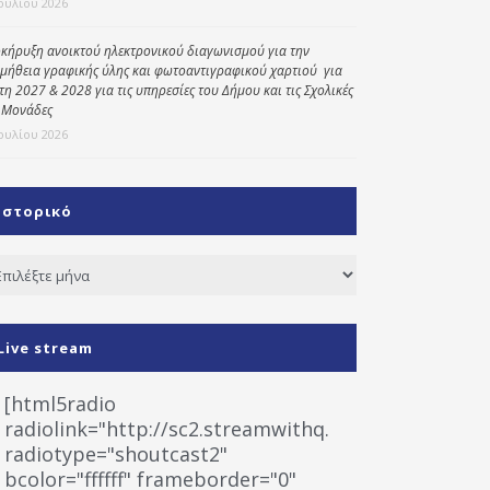
Ιουλίου 2026
κήρυξη ανοικτού ηλεκτρονικού διαγωνισμού για την
μήθεια γραφικής ύλης και φωτοαντιγραφικού χαρτιού για
έτη 2027 & 2028 για τις υπηρεσίες του Δήμου και τις Σχολικές
 Μονάδες
Ιουλίου 2026
Ιστορικό
τορικό
Live stream
[html5radio
radiolink="http://sc2.streamwithq.com:8028/stream
radiotype="shoutcast2"
bcolor="ffffff" frameborder="0"