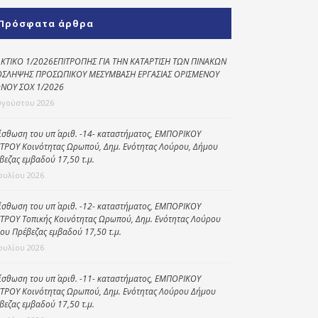
Κοινωνικό
Πρόσφατα άρθρα
παντοπωλείο
Kοινωνικό
ΚΤΙΚΟ 1/2026ΕΠΙΤΡΟΠΗΣ ΓΙΑ ΤΗΝ ΚΑΤΑΡΤΙΣΗ ΤΩΝ ΠΙΝΑΚΩΝ
φαρμακείο
ΣΛΗΨΗΣ ΠΡΟΣΩΠΙΚΟΥ ΜΕΣΥΜΒΑΣΗ ΕΡΓΑΣΙΑΣ ΟΡΙΣΜΕΝΟΥ
ΝΟΥ ΣΟΧ 1/2026
Πρόγραμμα
υγούστου 2026
“Βοήθεια στο σπίτι”
ίσθωση του υπ΄ αριθ. -14- καταστήματος, ΕΜΠΟΡΙΚΟΥ
Κέντρο Ημερήσιας
ΤΡΟΥ Κοινότητας Ωρωπού, Δημ. Ενότητας Λούρου, Δήμου
Φροντίδας
βεζας εμβαδού 17,50 τ.μ.
Ηλικιωμένων
Ιουλίου 2026
(Κ.Η.Φ.Η.) Πρέβεζας
ίσθωση του υπ΄ αριθ. -12- καταστήματος, ΕΜΠΟΡΙΚΟΥ
ΤΡΟΥ Τοπικής Κοινότητας Ωρωπού, Δημ. Ενότητας Λούρου
ου Πρέβεζας εμβαδού 17,50 τ.μ.
Ιουλίου 2026
ίσθωση του υπ΄ αριθ. -11- καταστήματος, ΕΜΠΟΡΙΚΟΥ
ΤΡΟΥ Κοινότητας Ωρωπού, Δημ. Ενότητας Λούρου Δήμου
βεζας εμβαδού 17,50 τ.μ.