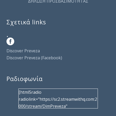
ΔΗΛΩΣΗ ΠΡΟΣΒΑΣΙΜΟΤΗΤΑΣ
Σχετικά links
.
Discover Preveza
Discover Preveza (Facebook)
Ραδιοφωνία
[html5radio
radiolink="https://sc2.streamwithq.com:2
000/stream/DimPreveza"
radiotype="shoutcast2" bcolor="40566d"