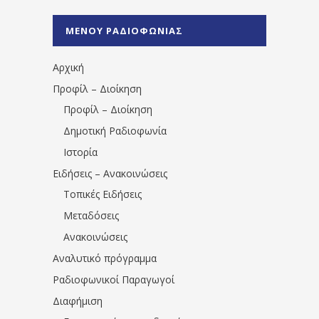
%CE%A1%CE%B1%CE%B4%CE%B9%CE%BF%
%CE%A0%CF%81%CE%AD%CE%B2%CE%B5%
ΜΕΝΟΥ ΡΑΔΙΟΦΩΝΙΑΣ
1531194763766854/" artist="" ]
Αρχική
Προφίλ – Διοίκηση
Προφίλ – Διοίκηση
Δημοτική Ραδιοφωνία
Ιστορία
Ειδήσεις – Ανακοινώσεις
Τοπικές Ειδήσεις
Μεταδόσεις
Ανακοινώσεις
Αναλυτικό πρόγραμμα
Ραδιοφωνικοί Παραγωγοί
Διαφήμιση