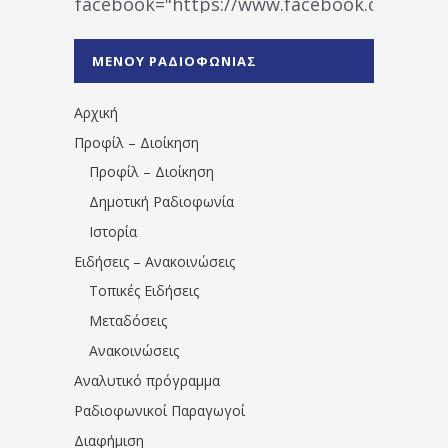
facebook="https://www.facebook.co
%CE%A1%CE%B1%CE%B4%CE%B9%CE%BF%
%CE%A0%CF%81%CE%AD%CE%B2%CE%B5%
ΜΕΝΟΥ ΡΑΔΙΟΦΩΝΙΑΣ
1531194763766854/" artist="" ]
Αρχική
Προφίλ – Διοίκηση
Προφίλ – Διοίκηση
Δημοτική Ραδιοφωνία
Ιστορία
Ειδήσεις – Ανακοινώσεις
Τοπικές Ειδήσεις
Μεταδόσεις
Ανακοινώσεις
Αναλυτικό πρόγραμμα
Ραδιοφωνικοί Παραγωγοί
Διαφήμιση