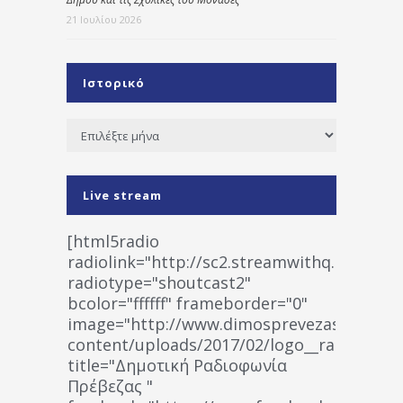
21 Ιουλίου 2026
Ιστορικό
Ιστορικό
Live stream
[html5radio
radiolink="http://sc2.streamwithq.com:802
radiotype="shoutcast2"
bcolor="ffffff" frameborder="0"
image="http://www.dimosprevezas.gr/wp-
content/uploads/2017/02/logo__radiofonias
title="Δημοτική Ραδιοφωνία
Πρέβεζας "