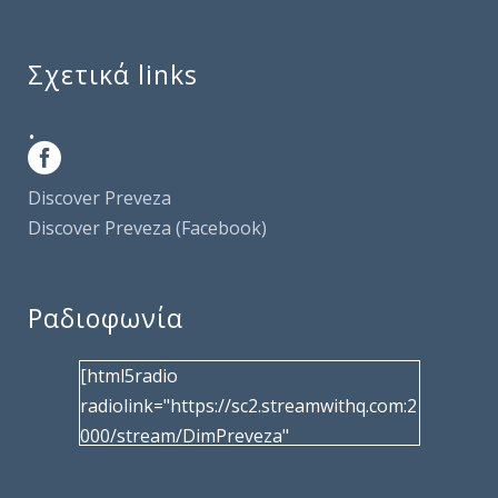
Σχετικά links
.
Discover Preveza
Discover Preveza (Facebook)
Ραδιοφωνία
[html5radio
radiolink="https://sc2.streamwithq.com:2
000/stream/DimPreveza"
radiotype="shoutcast2" bcolor="40566d"
frameborder="0" image="/wp-