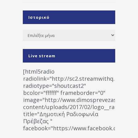
Ιστορικό
Ιστορικό
Live stream
[html5radio
radiolink="http://sc2.streamwithq.com:802
radiotype="shoutcast2"
bcolor="ffffff" frameborder="0"
image="http://www.dimosprevezas.gr/wp-
content/uploads/2017/02/logo__radiofonias
title="Δημοτική Ραδιοφωνία
Πρέβεζας "
facebook="https://www.facebook.co
%CE%A1%CE%B1%CE%B4%CE%B9%CE%BF%