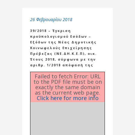
26 Φεβρουαρίου 2018
39/2018 – Έγκριση
προϋπολογισμού Εσόδων –
Εξόδων της Νέας Δημοτικής
Κοινωφελούς Επιχείρησης
Πρέβεζας (ΝΕ.ΔΗ.Κ.Ε.Π), οικ.
Έτους 2018, σύμφωνα με την
αριθμ. 1/2018 απόφασή της
Failed to fetch Error: URL
to the PDF file must be on
exactly the same domain
as the current web page.
Click here for more info