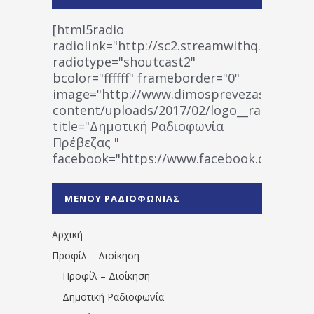
[html5radio
radiolink="http://sc2.streamwithq.com:802
radiotype="shoutcast2"
bcolor="ffffff" frameborder="0"
image="http://www.dimosprevezas.gr/wp-
content/uploads/2017/02/logo__radiofonias
title="Δημοτική Ραδιοφωνία
Πρέβεζας "
facebook="https://www.facebook.co
%CE%A1%CE%B1%CE%B4%CE%B9%CE%BF%
%CE%A0%CF%81%CE%AD%CE%B2%CE%B5%
ΜΕΝΟΥ ΡΑΔΙΟΦΩΝΙΑΣ
1531194763766854/" artist="" ]
Αρχική
Προφίλ – Διοίκηση
Προφίλ – Διοίκηση
Δημοτική Ραδιοφωνία