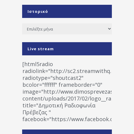
Ιστορικό
Ιστορικό
Live stream
[html5radio
radiolink="http://sc2.streamwithq.com:802
radiotype="shoutcast2"
bcolor="ffffff" frameborder="0"
image="http://www.dimosprevezas.gr/wp-
content/uploads/2017/02/logo__radiofonias
title="Δημοτική Ραδιοφωνία
Πρέβεζας "
facebook="https://www.facebook.co
%CE%A1%CE%B1%CE%B4%CE%B9%CE%BF%
%CE%A0%CF%81%CE%AD%CE%B2%CE%B5%