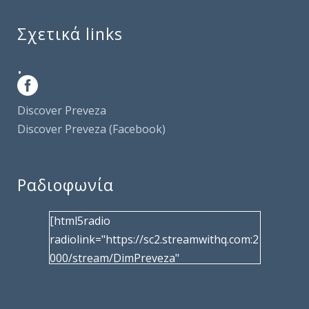
Σχετικά links
.
Discover Preveza
Discover Preveza (Facebook)
Ραδιοφωνία
[html5radio
radiolink="https://sc2.streamwithq.com:2
000/stream/DimPreveza"
radiotype="shoutcast2" bcolor="40566d"
frameborder="0" image="/wp-