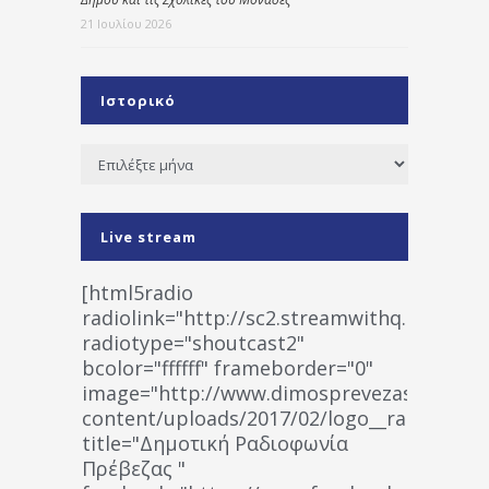
21 Ιουλίου 2026
Ιστορικό
Ιστορικό
Live stream
[html5radio
radiolink="http://sc2.streamwithq.com:802
radiotype="shoutcast2"
bcolor="ffffff" frameborder="0"
image="http://www.dimosprevezas.gr/wp-
content/uploads/2017/02/logo__radiofonias
title="Δημοτική Ραδιοφωνία
Πρέβεζας "