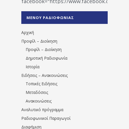
facebook="https://www.facebook.co
%CE%A1%CE%B1%CE%B4%CE%B9%CE%BF%
%CE%A0%CF%81%CE%AD%CE%B2%CE%B5%
ΜΕΝΟΥ ΡΑΔΙΟΦΩΝΙΑΣ
1531194763766854/" artist="" ]
Αρχική
Προφίλ – Διοίκηση
Προφίλ – Διοίκηση
Δημοτική Ραδιοφωνία
Ιστορία
Ειδήσεις – Ανακοινώσεις
Τοπικές Ειδήσεις
Μεταδόσεις
Ανακοινώσεις
Αναλυτικό πρόγραμμα
Ραδιοφωνικοί Παραγωγοί
Διαφήμιση