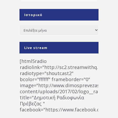
Ιστορικό
Ιστορικό
Live stream
[html5radio
radiolink="http://sc2.streamwithq.com:802
radiotype="shoutcast2"
bcolor="ffffff" frameborder="0"
image="http://www.dimosprevezas.gr/wp-
content/uploads/2017/02/logo__radiofonias
title="Δημοτική Ραδιοφωνία
Πρέβεζας "
facebook="https://www.facebook.co
%CE%A1%CE%B1%CE%B4%CE%B9%CE%BF%