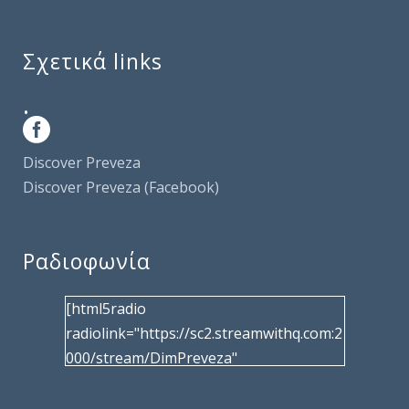
Σχετικά links
.
Discover Preveza
Discover Preveza (Facebook)
Ραδιοφωνία
[html5radio
radiolink="https://sc2.streamwithq.com:2
000/stream/DimPreveza"
radiotype="shoutcast2" bcolor="40566d"
frameborder="0" image="/wp-