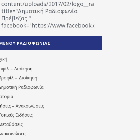
content/uploads/2017/02/logo__radiofonias.jpg"
title="Δημοτική Ραδιοφωνία
Πρέβεζας "
facebook="https://www.facebook.com/%CE%9
%CE%A1%CE%B1%CE%B4%CE%B9%CE%BF%CF%86
%CE%A0%CF%81%CE%AD%CE%B2%CE%B5%CE%B6%
ΜΕΝΟΥ ΡΑΔΙΟΦΩΝΙΑΣ
1531194763766854/" artist="" ]
χική
οφίλ – Διοίκηση
Προφίλ – Διοίκηση
Δημοτική Ραδιοφωνία
Ιστορία
δήσεις – Ανακοινώσεις
Τοπικές Ειδήσεις
Μεταδόσεις
Ανακοινώσεις