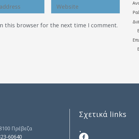
Αν
Ρα
Δι
n this browser for the next time I comment.
Επ
Σχετικά links
.
48100 Πρέβεζα
823-60640