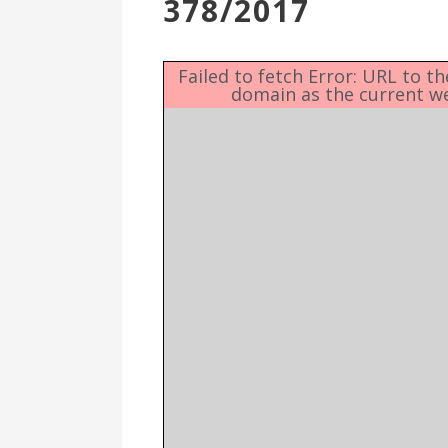
378/2017
Επιτροπή
Δημοτικές
Ενότητες
Failed to fetch Error: URL to t
domain as the current w
Αθλητικές
Υποδομές
Αθλητικές
Εκδηλώσεις