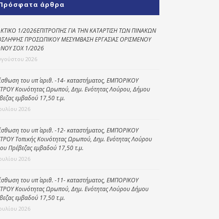
Πρόσφατα άρθρα
Κοινωνικό
παντοπωλείο
ΚΤΙΚΟ 1/2026ΕΠΙΤΡΟΠΗΣ ΓΙΑ ΤΗΝ ΚΑΤΑΡΤΙΣΗ ΤΩΝ ΠΙΝΑΚΩΝ
ΣΛΗΨΗΣ ΠΡΟΣΩΠΙΚΟΥ ΜΕΣΥΜΒΑΣΗ ΕΡΓΑΣΙΑΣ ΟΡΙΣΜΕΝΟΥ
Kοινωνικό
ΝΟΥ ΣΟΧ 1/2026
φαρμακείο
υγούστου 2026
Πρόγραμμα
“Βοήθεια στο σπίτι”
ίσθωση του υπ΄ αριθ. -14- καταστήματος, ΕΜΠΟΡΙΚΟΥ
ΤΡΟΥ Κοινότητας Ωρωπού, Δημ. Ενότητας Λούρου, Δήμου
Κέντρο Ημερήσιας
βεζας εμβαδού 17,50 τ.μ.
Φροντίδας
Ιουλίου 2026
Ηλικιωμένων
(Κ.Η.Φ.Η.) Πρέβεζας
ίσθωση του υπ΄ αριθ. -12- καταστήματος, ΕΜΠΟΡΙΚΟΥ
ΤΡΟΥ Τοπικής Κοινότητας Ωρωπού, Δημ. Ενότητας Λούρου
ου Πρέβεζας εμβαδού 17,50 τ.μ.
Ιουλίου 2026
ίσθωση του υπ΄ αριθ. -11- καταστήματος, ΕΜΠΟΡΙΚΟΥ
ΤΡΟΥ Κοινότητας Ωρωπού, Δημ. Ενότητας Λούρου Δήμου
βεζας εμβαδού 17,50 τ.μ.
Ιουλίου 2026