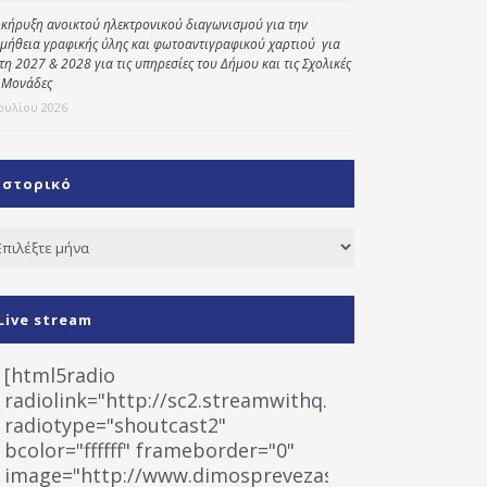
κήρυξη ανοικτού ηλεκτρονικού διαγωνισμού για την
μήθεια γραφικής ύλης και φωτοαντιγραφικού χαρτιού για
έτη 2027 & 2028 για τις υπηρεσίες του Δήμου και τις Σχολικές
 Μονάδες
Ιουλίου 2026
Ιστορικό
τορικό
Live stream
[html5radio
radiolink="http://sc2.streamwithq.com:8028/stream
radiotype="shoutcast2"
bcolor="ffffff" frameborder="0"
image="http://www.dimosprevezas.gr/wp-