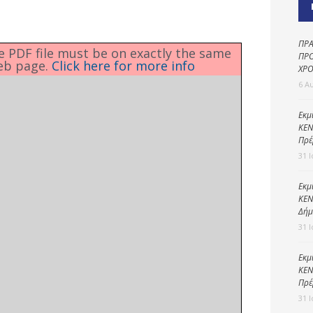
Καθαριότητα και
περιβάλλον
Δημοτική
ΠΡΑ
he PDF file must be on exactly the same
αστυνομία
ΠΡΟ
eb page.
Click here for more info
ΧΡΟ
Γραφείο εσόδων
6 Α
Παιδικοί σταθμοί
Εκμ
ΚΕΝ
Πολιτική
Πρέ
προστασία
31 
Εκμ
ΚΕΝ
Δήμ
31 
Εκμ
ΚΕΝ
Πρέ
31 