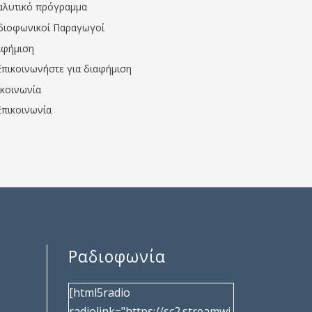
αλυτικό πρόγραμμα
διοφωνικοί Παραγωγοί
αφήμιση
Επικοινωνήστε για διαφήμιση
ικοινωνία
Επικοινωνία
Ραδιοφωνία
[html5radio
radiolink="https://sc2.streamwi