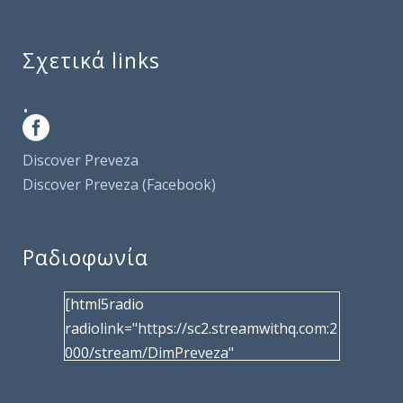
Σχετικά links
.
Discover Preveza
Discover Preveza (Facebook)
Ραδιοφωνία
[html5radio
radiolink="https://sc2.streamwithq.com:2
000/stream/DimPreveza"
radiotype="shoutcast2" bcolor="40566d"
frameborder="0" image="/wp-