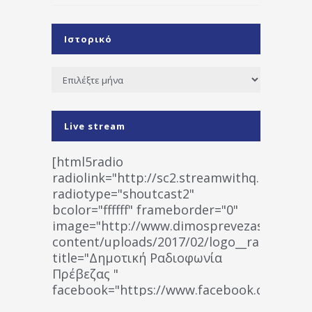
Ιστορικό
Ιστορικό
Live stream
[html5radio
radiolink="http://sc2.streamwithq.com:802
radiotype="shoutcast2"
bcolor="ffffff" frameborder="0"
image="http://www.dimosprevezas.gr/wp-
content/uploads/2017/02/logo__radiofonias
title="Δημοτική Ραδιοφωνία
Πρέβεζας "
facebook="https://www.facebook.co
%CE%A1%CE%B1%CE%B4%CE%B9%CE%BF%