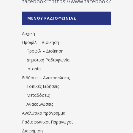
facebook="https://www.facebook.co
%CE%A1%CE%B1%CE%B4%CE%B9%CE%BF%
%CE%A0%CF%81%CE%AD%CE%B2%CE%B5%
ΜΕΝΟΥ ΡΑΔΙΟΦΩΝΙΑΣ
1531194763766854/" artist="" ]
Αρχική
Προφίλ – Διοίκηση
Προφίλ – Διοίκηση
Δημοτική Ραδιοφωνία
Ιστορία
Ειδήσεις – Ανακοινώσεις
Τοπικές Ειδήσεις
Μεταδόσεις
Ανακοινώσεις
Αναλυτικό πρόγραμμα
Ραδιοφωνικοί Παραγωγοί
Διαφήμιση