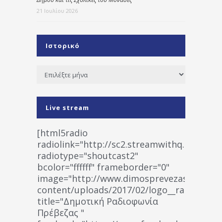
21 Ιουλίου 2026
Ιστορικό
Ιστορικό
Live stream
[html5radio
radiolink="http://sc2.streamwithq.com:802
radiotype="shoutcast2"
bcolor="ffffff" frameborder="0"
image="http://www.dimosprevezas.gr/wp-
content/uploads/2017/02/logo__radiofonias
title="Δημοτική Ραδιοφωνία
Πρέβεζας "