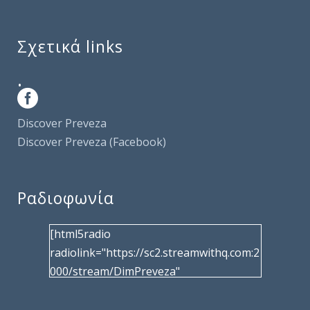
Σχετικά links
.
Discover Preveza
Discover Preveza (Facebook)
Ραδιοφωνία
[html5radio
radiolink="https://sc2.streamwithq.com:2
000/stream/DimPreveza"
radiotype="shoutcast2" bcolor="40566d"
frameborder="0" image="/wp-