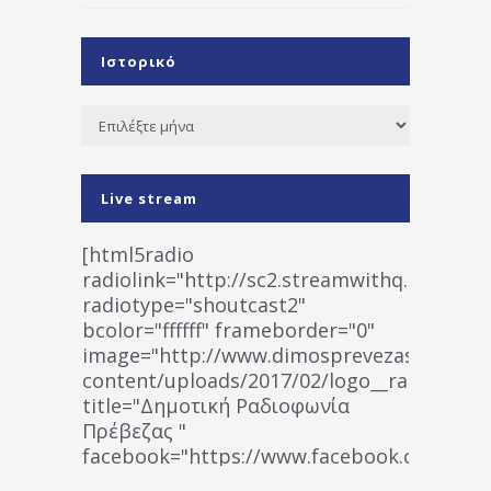
Ιστορικό
Ιστορικό
Live stream
[html5radio
radiolink="http://sc2.streamwithq.com:802
radiotype="shoutcast2"
bcolor="ffffff" frameborder="0"
image="http://www.dimosprevezas.gr/wp-
content/uploads/2017/02/logo__radiofonias
title="Δημοτική Ραδιοφωνία
Πρέβεζας "
facebook="https://www.facebook.co
%CE%A1%CE%B1%CE%B4%CE%B9%CE%BF%