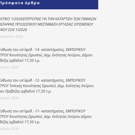
Πρόσφατα άρθρα
Κοινωνικό
παντοπωλείο
ΚΤΙΚΟ 1/2026ΕΠΙΤΡΟΠΗΣ ΓΙΑ ΤΗΝ ΚΑΤΑΡΤΙΣΗ ΤΩΝ ΠΙΝΑΚΩΝ
ΣΛΗΨΗΣ ΠΡΟΣΩΠΙΚΟΥ ΜΕΣΥΜΒΑΣΗ ΕΡΓΑΣΙΑΣ ΟΡΙΣΜΕΝΟΥ
Kοινωνικό
ΝΟΥ ΣΟΧ 1/2026
φαρμακείο
υγούστου 2026
Πρόγραμμα
“Βοήθεια στο σπίτι”
ίσθωση του υπ΄ αριθ. -14- καταστήματος, ΕΜΠΟΡΙΚΟΥ
ΤΡΟΥ Κοινότητας Ωρωπού, Δημ. Ενότητας Λούρου, Δήμου
Κέντρο Ημερήσιας
βεζας εμβαδού 17,50 τ.μ.
Φροντίδας
Ιουλίου 2026
Ηλικιωμένων
(Κ.Η.Φ.Η.) Πρέβεζας
ίσθωση του υπ΄ αριθ. -12- καταστήματος, ΕΜΠΟΡΙΚΟΥ
ΤΡΟΥ Τοπικής Κοινότητας Ωρωπού, Δημ. Ενότητας Λούρου
ου Πρέβεζας εμβαδού 17,50 τ.μ.
Ιουλίου 2026
ίσθωση του υπ΄ αριθ. -11- καταστήματος, ΕΜΠΟΡΙΚΟΥ
ΤΡΟΥ Κοινότητας Ωρωπού, Δημ. Ενότητας Λούρου Δήμου
βεζας εμβαδού 17,50 τ.μ.
Ιουλίου 2026