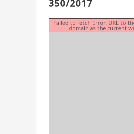
350/2017
Επιτροπή
Δημοτικές
Ενότητες
Failed to fetch Error: URL to t
domain as the current w
Αθλητικές
Υποδομές
Αθλητικές
Εκδηλώσεις