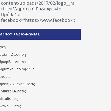
content/uploads/2017/02/logo__radiofonias.jpg"
title="Δημοτική Ραδιοφωνία
Πρέβεζας "
facebook="https://www.facebook.com/%CE%9
%CE%A1%CE%B1%CE%B4%CE%B9%CE%BF%CF%86
%CE%A0%CF%81%CE%AD%CE%B2%CE%B5%CE%B6%
ΜΕΝΟΥ ΡΑΔΙΟΦΩΝΙΑΣ
1531194763766854/" artist="" ]
χική
οφίλ – Διοίκηση
Προφίλ – Διοίκηση
Δημοτική Ραδιοφωνία
Ιστορία
δήσεις – Ανακοινώσεις
Τοπικές Ειδήσεις
Μεταδόσεις
Ανακοινώσεις