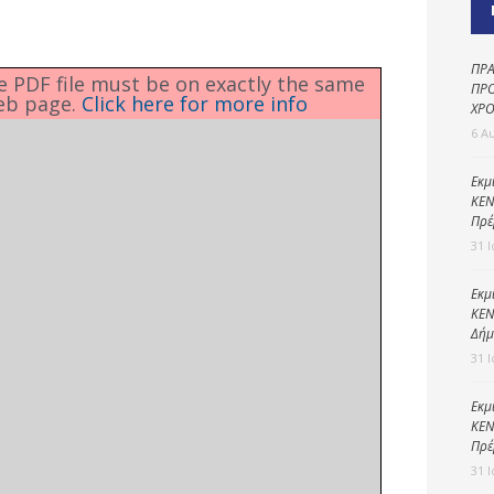
Καθαριότητα και
περιβάλλον
Δημοτική
ΠΡΑ
he PDF file must be on exactly the same
αστυνομία
ΠΡΟ
eb page.
Click here for more info
ΧΡΟ
Γραφείο εσόδων
6 Α
Παιδικοί σταθμοί
Εκμ
ΚΕΝ
Πολιτική
Πρέ
προστασία
31 
Εκμ
ΚΕΝ
Δήμ
31 
Εκμ
ΚΕΝ
Πρέ
31 