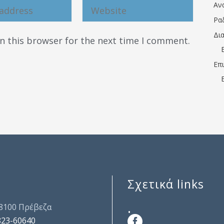
Αν
Ρα
Δι
n this browser for the next time I comment.
Επ
Σχετικά links
.
48100 Πρέβεζα
823-60640