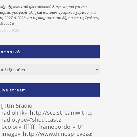
κήρυξη ανοικτού ηλεκτρονικού διαγωνισμού για την
μήθεια γραφικής ύλης και φωτοαντιγραφικού χαρτιού για
έτη 2027 & 2028 για τις υπηρεσίες του Δήμου και τις Σχολικές
 Μονάδες
Ιουλίου 2026
Ιστορικό
τορικό
Live stream
[html5radio
radiolink="http://sc2.streamwithq.com:8028/stream
radiotype="shoutcast2"
bcolor="ffffff" frameborder="0"
image="http://www.dimosprevezas.gr/wp-