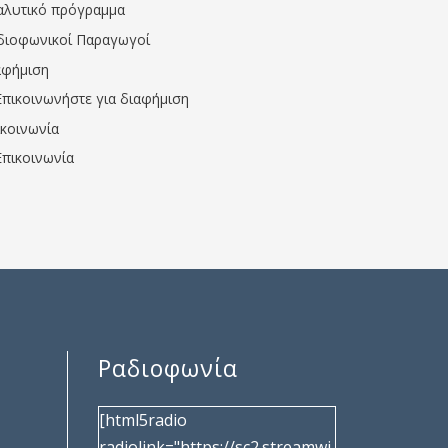
αλυτικό πρόγραμμα
διοφωνικοί Παραγωγοί
αφήμιση
Επικοινωνήστε για διαφήμιση
ικοινωνία
Επικοινωνία
Ραδιοφωνία
[html5radio
radiolink="https://sc2.streamwi