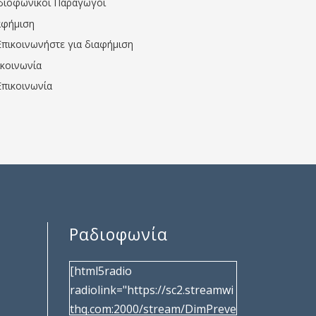
διοφωνικοί Παραγωγοί
αφήμιση
Επικοινωνήστε για διαφήμιση
ικοινωνία
Επικοινωνία
Ραδιοφωνία
[html5radio
radiolink="https://sc2.streamwi
thq.com:2000/stream/DimPreve