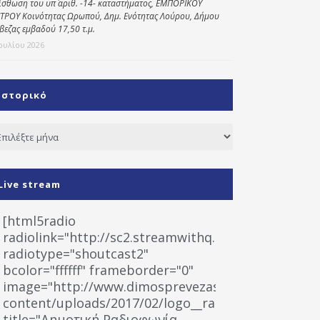
ίσθωση του υπ΄ αριθ. -14- καταστήματος, ΕΜΠΟΡΙΚΟΥ
ΤΡΟΥ Κοινότητας Ωρωπού, Δημ. Ενότητας Λούρου, Δήμου
βεζας εμβαδού 17,50 τ.μ.
Ιουλίου 2026
Ιστορικό
τορικό
Live stream
[html5radio
radiolink="http://sc2.streamwithq.com:8028/stream
radiotype="shoutcast2"
bcolor="ffffff" frameborder="0"
image="http://www.dimosprevezas.gr/wp-
content/uploads/2017/02/logo__radiofonias.jpg"
title="Δημοτική Ραδιοφωνία