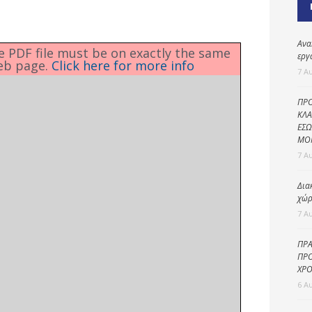
Καθαριότητα και
περιβάλλον
Δημοτική
Ανα
he PDF file must be on exactly the same
αστυνομία
εργ
eb page.
Click here for more info
7 Α
Γραφείο εσόδων
ΠΡΟ
Παιδικοί σταθμοί
ΚΛΑ
ΕΣΩ
Πολιτική
ΜΟ
προστασία
7 Α
Δια
χώρ
7 Α
ΠΡΑ
ΠΡΟ
ΧΡΟ
6 Α