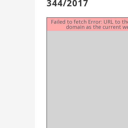
344/2017
Επιτροπή
Δημοτικές
Ενότητες
Failed to fetch Error: URL to t
domain as the current w
Αθλητικές
Υποδομές
Αθλητικές
Εκδηλώσεις