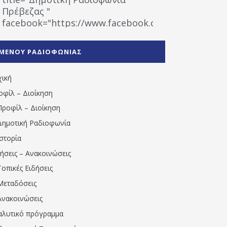
Πρέβεζας "
facebook="https://www.facebook.com/%CE%9
%CE%A1%CE%B1%CE%B4%CE%B9%CE%BF%CF%86
%CE%A0%CF%81%CE%AD%CE%B2%CE%B5%CE%B6%
ΜΕΝΟΥ ΡΑΔΙΟΦΩΝΙΑΣ
1531194763766854/" artist="" ]
χική
οφίλ – Διοίκηση
Προφίλ – Διοίκηση
Δημοτική Ραδιοφωνία
Ιστορία
δήσεις – Ανακοινώσεις
Τοπικές Ειδήσεις
Μεταδόσεις
Ανακοινώσεις
αλυτικό πρόγραμμα