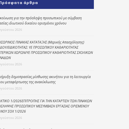
Πρόσφατα άρθρα
Κοινωνικό
παντοπωλείο
κοίνωση για την πρόσληψη προσωπικού με σύμβαση
ασίας ιδιωτικού δικαίου ορισμένου χρόνου
Kοινωνικό
φαρμακείο
υγούστου 2026
Πρόγραμμα
ΣΩΡΙΝΟΣ ΠΙΝΑΚΑΣ ΚΑΤΑΤΑΞΗΣ (Μερικής Απασχόλησης)
“Βοήθεια στο σπίτι”
ΔΟΥ/ΕΙΔΙΚΟΤΗΤΑΣ: ΥΕ ΠΡΟΣΩΠΙΚΟΥ ΚΑΘΑΡΙΟΤΗΤΑΣ
ΤΕΡΙΚΩΝ ΧΩΡΩΝ/ΥΕ ΠΡΟΣΩΠΙΚΟΥ ΚΑΘΑΡΙΟΤΗΤΑΣ ΣΧΟΛΙΚΩΝ
Κέντρο Ημερήσιας
ΝΑΔΩΝ
Φροντίδας
υγούστου 2026
Ηλικιωμένων
(Κ.Η.Φ.Η.) Πρέβεζας
κήρυξη δημοπρασίας μίσθωσης ακινήτου για τη λειτουργία
ου μεταφόρτωσης της ανακύκλωσης
υγούστου 2026
ΚΤΙΚΟ 1/2026ΕΠΙΤΡΟΠΗΣ ΓΙΑ ΤΗΝ ΚΑΤΑΡΤΙΣΗ ΤΩΝ ΠΙΝΑΚΩΝ
ΣΛΗΨΗΣ ΠΡΟΣΩΠΙΚΟΥ ΜΕΣΥΜΒΑΣΗ ΕΡΓΑΣΙΑΣ ΟΡΙΣΜΕΝΟΥ
ΝΟΥ ΣΟΧ 1/2026
υγούστου 2026