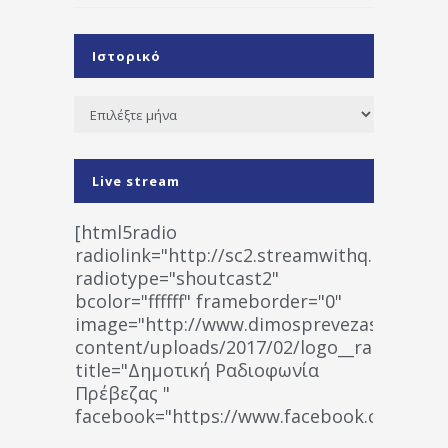
Ιστορικό
Ιστορικό
Live stream
[html5radio
radiolink="http://sc2.streamwithq.com:802
radiotype="shoutcast2"
bcolor="ffffff" frameborder="0"
image="http://www.dimosprevezas.gr/wp-
content/uploads/2017/02/logo__radiofonias
title="Δημοτική Ραδιοφωνία
Πρέβεζας "
facebook="https://www.facebook.co
%CE%A1%CE%B1%CE%B4%CE%B9%CE%BF%