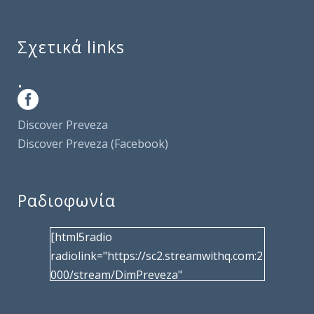
Σχετικά links
.
Discover Preveza
Discover Preveza (Facebook)
Ραδιοφωνία
[html5radio
radiolink="https://sc2.streamwithq.com:2
000/stream/DimPreveza"
radiotype="shoutcast2" bcolor="40566d"
frameborder="0" image="/wp-