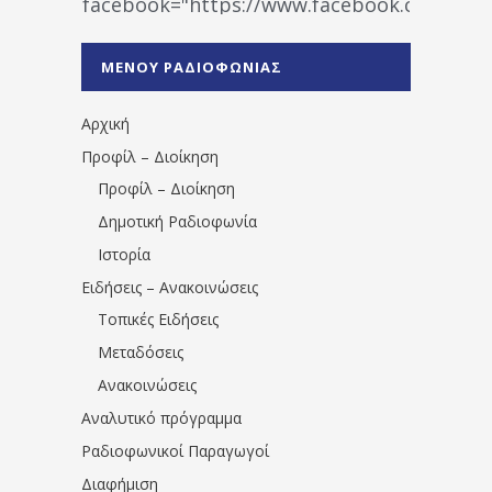
facebook="https://www.facebook.co
%CE%A1%CE%B1%CE%B4%CE%B9%CE%BF%
%CE%A0%CF%81%CE%AD%CE%B2%CE%B5%
ΜΕΝΟΥ ΡΑΔΙΟΦΩΝΙΑΣ
1531194763766854/" artist="" ]
Αρχική
Προφίλ – Διοίκηση
Προφίλ – Διοίκηση
Δημοτική Ραδιοφωνία
Ιστορία
Ειδήσεις – Ανακοινώσεις
Τοπικές Ειδήσεις
Μεταδόσεις
Ανακοινώσεις
Αναλυτικό πρόγραμμα
Ραδιοφωνικοί Παραγωγοί
Διαφήμιση