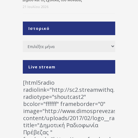
21 Ιουλίου 2026
Ιστορικό
Ιστορικό
Live stream
[html5radio
radiolink="http://sc2.streamwithq.com:802
radiotype="shoutcast2"
bcolor="ffffff" frameborder="0"
image="http://www.dimosprevezas.gr/wp-
content/uploads/2017/02/logo__radiofonias
title="Δημοτική Ραδιοφωνία
Πρέβεζας "