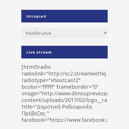
Ιστορικό
Ιστορικό
Live stream
[html5radio
radiolink="http://sc2.streamwithq.com:802
radiotype="shoutcast2"
bcolor="ffffff" frameborder="0"
image="http://www.dimosprevezas.gr/wp-
content/uploads/2017/02/logo__radiofonias
title="Δημοτική Ραδιοφωνία
Πρέβεζας "
facebook="https://www.facebook.co
%CE%A1%CE%B1%CE%B4%CE%B9%CE%BF%