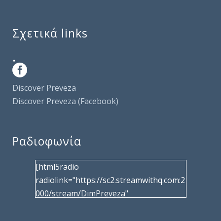
Σχετικά links
.
Discover Preveza
Discover Preveza (Facebook)
Ραδιοφωνία
[html5radio
radiolink="https://sc2.streamwithq.com:2
000/stream/DimPreveza"
radiotype="shoutcast2" bcolor="40566d"
frameborder="0" image="/wp-