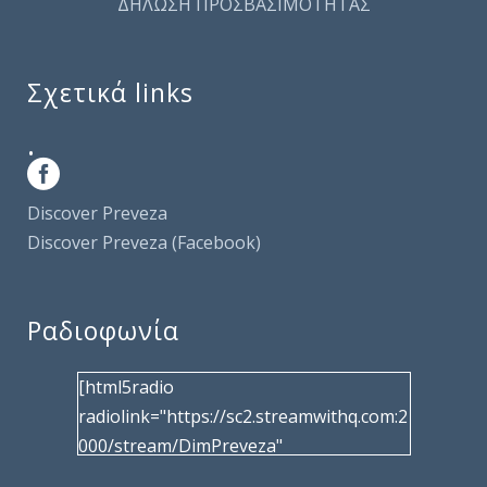
ΔΗΛΩΣΗ ΠΡΟΣΒΑΣΙΜΟΤΗΤΑΣ
Σχετικά links
.
Discover Preveza
Discover Preveza (Facebook)
Ραδιοφωνία
[html5radio
radiolink="https://sc2.streamwithq.com:2
000/stream/DimPreveza"
radiotype="shoutcast2" bcolor="40566d"