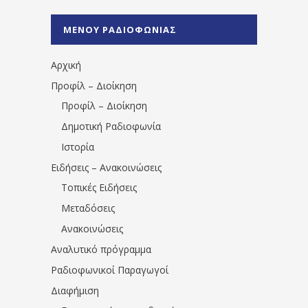
%CE%A1%CE%B1%CE%B4%CE%B9%CE%BF%
%CE%A0%CF%81%CE%AD%CE%B2%CE%B5%
ΜΕΝΟΥ ΡΑΔΙΟΦΩΝΙΑΣ
1531194763766854/" artist="" ]
Αρχική
Προφίλ – Διοίκηση
Προφίλ – Διοίκηση
Δημοτική Ραδιοφωνία
Ιστορία
Ειδήσεις – Ανακοινώσεις
Τοπικές Ειδήσεις
Μεταδόσεις
Ανακοινώσεις
Αναλυτικό πρόγραμμα
Ραδιοφωνικοί Παραγωγοί
Διαφήμιση